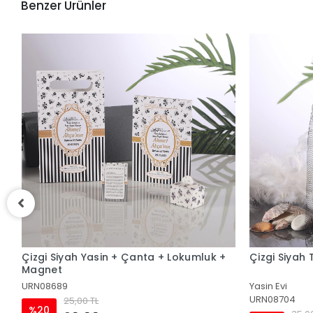
Benzer Ürünler
Çizgi Siyah Tül Kese + Yasin + Tesbih
Çizgi Siyah
Tesbih
Yasin Evi
URN08688
URN08704
30,0
%17