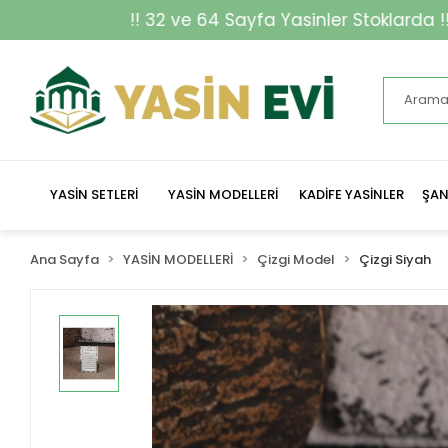
!! 32 ve 64 Sayfa Yasinler Stoklarda !!
YASİN SETLERİ
YASİN MODELLERİ
KADİFE YASİNLER
ŞAN
Ana Sayfa
YASİN MODELLERİ
Çizgi Model
Çizgi Siyah