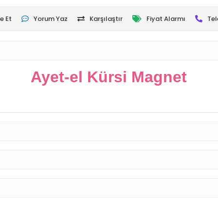
e Et
Yorum Yaz
Karşılaştır
Fiyat Alarmı
Tel
Ayet-el Kürsi Magnet