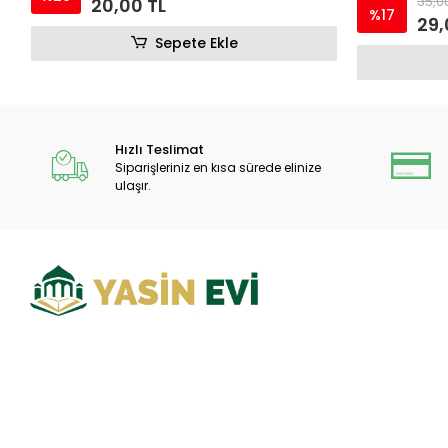
35,00 TL
25,
%17
29,00 TL
Sepete Ekle
Hızlı Teslimat
Siparişleriniz en kısa sürede elinize
ulaşır.