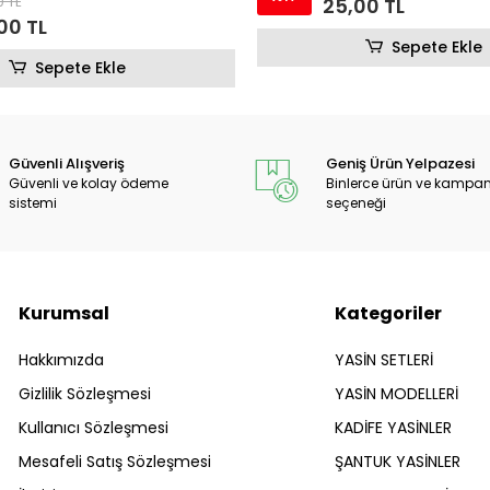
00 TL
5,00 TL
Sepete Ekle
Sepete Ekle
Güvenli Alışveriş
Geniş Ürün Yelpazesi
Güvenli ve kolay ödeme
Binlerce ürün ve kampa
sistemi
seçeneği
Kurumsal
Kategoriler
Hakkımızda
YASİN SETLERİ
Gizlilik Sözleşmesi
YASİN MODELLERİ
Kullanıcı Sözleşmesi
KADİFE YASİNLER
Mesafeli Satış Sözleşmesi
ŞANTUK YASİNLER