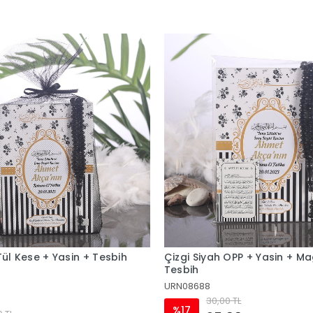
 OPP + Yasin + Magnet +
Çizgi Siyah Lokumluk
URN08696
0 TL
6,00 TL
%17