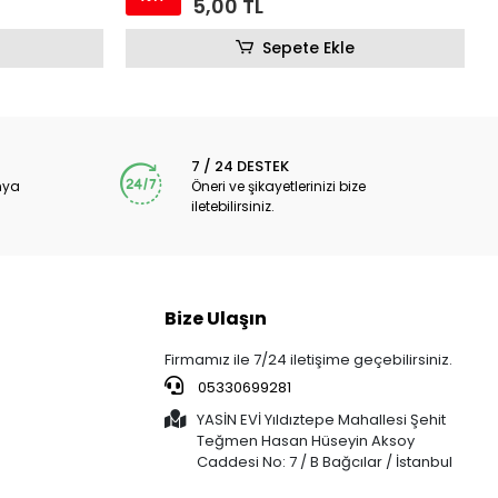
8,00 TL
Sepete Ekle
7 / 24 DESTEK
nya
Öneri ve şikayetlerinizi bize
iletebilirsiniz.
Bize Ulaşın
Firmamız ile 7/24 iletişime geçebilirsiniz.
05330699281
YASİN EVİ Yıldıztepe Mahallesi Şehit
Teğmen Hasan Hüseyin Aksoy
Caddesi No: 7 / B Bağcılar / İstanbul