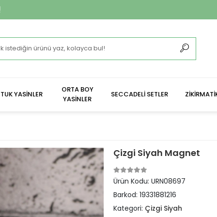
**2.400 ₺ Ve Ü
ORTA BOY
TUK YASİNLER
SECCADELİ SETLER
ZİKİRMATİ
YASİNLER
Çizgi Siyah Magnet
Ürün Kodu:
URN08697
Barkod:
19331881216
Kategori:
Çizgi Siyah