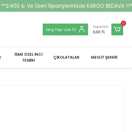
zeri Siparişlerinizde KARGO BEDAVA !!!**
0
Sepetim
Giriş Yap
Üye Ol
0,00 TL
İSME ÖZEL İNCİ
K
ÇİKOLATALAR
MEVLİT ŞEKERİ
TESBİH