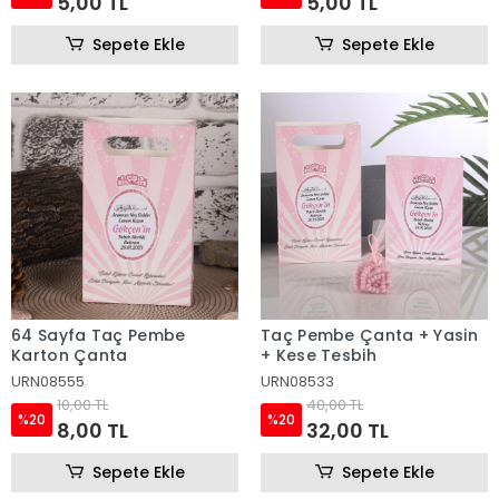
5,00 TL
5,00 TL
Sepete Ekle
Sepete Ekle
64 Sayfa Taç Pembe
Taç Pembe Çanta + Yasin
Karton Çanta
+ Kese Tesbih
URN08555
URN08533
10,00 TL
40,00 TL
%20
%20
8,00 TL
32,00 TL
Sepete Ekle
Sepete Ekle