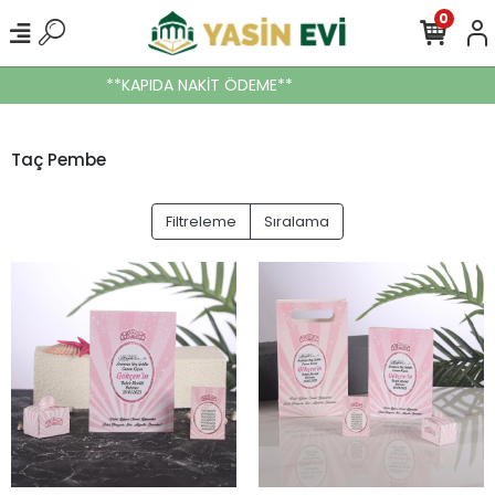
0
**KAPIDA NAKİT ÖDEME**
Taç Pembe
Filtreleme
Sıralama