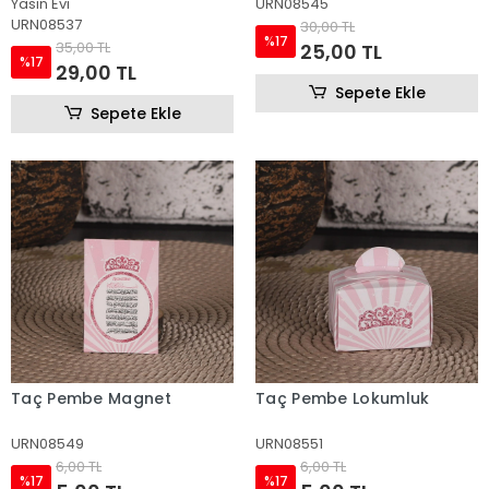
Yasin Evi
URN08545
URN08537
30,00 TL
%17
35,00 TL
25,00 TL
%17
29,00 TL
Sepete Ekle
Sepete Ekle
Taç Pembe Magnet
Taç Pembe Lokumluk
URN08549
URN08551
6,00 TL
6,00 TL
%17
%17