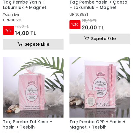
Taç Pembe Yasin +
Taç Pembe Yasin + Çanta
Lokumluk + Magnet
+ Lokumluk + Magnet
Yasin Evi
URN08531
URN08523
25,00 TL
%20
17,00 TL
20,00 TL
%18
14,00 TL
Sepete Ekle
Sepete Ekle
Taç Pembe Tül Kese +
Taç Pembe OPP + Yasin +
Yasin + Tesbih
Magnet + Tesbih