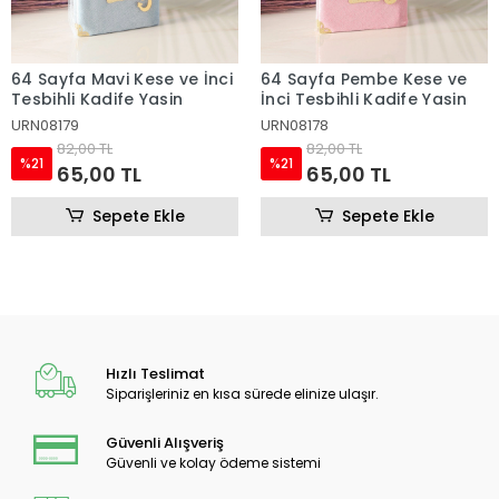
64 Sayfa Mavi Kese ve İnci
64 Sayfa Pembe Kese ve
Tesbihli Kadife Yasin
İnci Tesbihli Kadife Yasin
URN08179
URN08178
82,00 TL
82,00 TL
%21
%21
65,00 TL
65,00 TL
Sepete Ekle
Sepete Ekle
Hızlı Teslimat
Siparişleriniz en kısa sürede elinize ulaşır.
Güvenli Alışveriş
Güvenli ve kolay ödeme sistemi