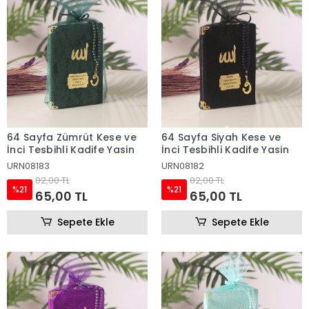
64 Sayfa Zümrüt Kese ve
64 Sayfa Siyah Kese ve
İnci Tesbihli Kadife Yasin
İnci Tesbihli Kadife Yasin
URN08183
URN08182
82,00 TL
82,00 TL
%21
%21
65,00 TL
65,00 TL
Sepete Ekle
Sepete Ekle