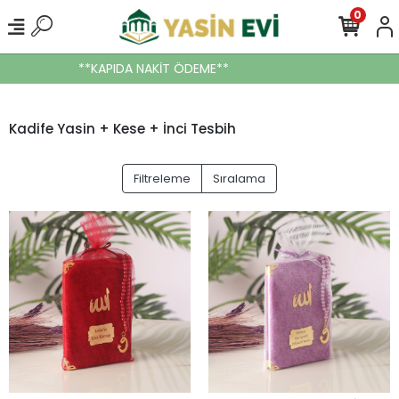
0
**KAPIDA NAKİT ÖDEME**
Kadife Yasin + Kese + İnci Tesbih
Filtreleme
Sıralama