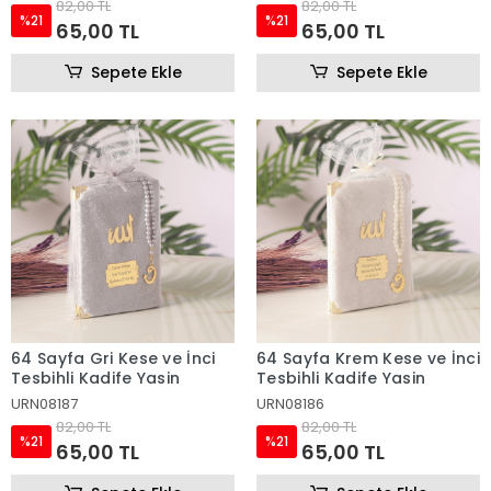
82,00 TL
82,00 TL
%21
%21
65,00 TL
65,00 TL
Sepete Ekle
Sepete Ekle
64 Sayfa Gri Kese ve İnci
64 Sayfa Krem Kese ve İnci
Tesbihli Kadife Yasin
Tesbihli Kadife Yasin
URN08187
URN08186
82,00 TL
82,00 TL
%21
%21
65,00 TL
65,00 TL