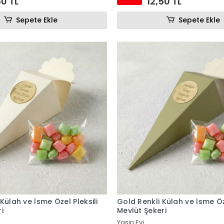
50 TL
12,50 TL
Sepete Ekle
Sepete Ekle
Külah ve İsme Özel Pleksili
Gold Renkli Külah ve İsme Öze
i
Mevlüt Şekeri
Yasin Evi