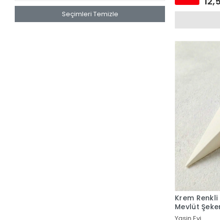
12,
Seçimleri Temizle
Krem Renkli 
Mevlüt Şeker
Yasin Evi