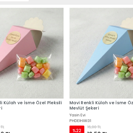
 Külah ve İsme Özel Pleksili
Mavi Renkli Külah ve İsme Öze
i
Mevlüt Şekeri
Yasin Evi
PHDEIHXK01
 TL
16,00 TL
%22