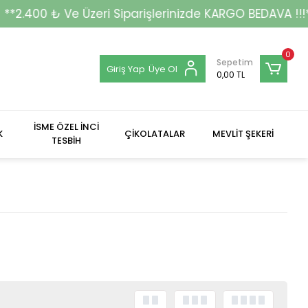
Ve Üzeri Siparişlerinizde KARGO BEDAVA !!!**
0
Sepetim
Giriş Yap
Üye Ol
0,00 TL
İSME ÖZEL İNCİ
K
ÇİKOLATALAR
MEVLİT ŞEKERİ
TESBİH