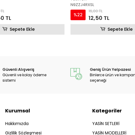
N9ZZJ4RXSL
 TL
16,00 TL
%22
50 TL
12,50 TL
Sepete Ekle
Sepete Ekle
Güvenli Alışveriş
Geniş Ürün Yelpazesi
Güvenli ve kolay ödeme
Binlerce ürün ve kampa
sistemi
seçeneği
Kurumsal
Kategoriler
Hakkımızda
YASİN SETLERİ
Gizlilik Sözleşmesi
YASİN MODELLERİ