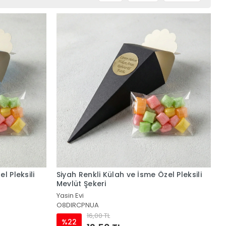
l Pleksili
Siyah Renkli Külah ve İsme Özel Pleksili
Mevlüt Şekeri
Yasin Evi
O8DIRCPNUA
16,00 TL
%22