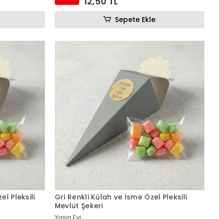
12,50 TL
Sepete Ekle
l Pleksili
Gri Renkli Külah ve İsme Özel Pleksili
Mevlüt Şekeri
Yasin Evi