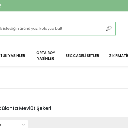
**2.400 ₺ 
ORTA BOY
TUK YASİNLER
SECCADELİ SETLER
ZİKİRMATİ
YASİNLER
Külahta Mevlüt Şekeri