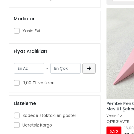
Markalar
Yasin Evi
Fiyat Aralıkları
-
9,00 TL ve üzeri
Listeleme
Pembe Renkli
Mevlüt Şeker
Sadece stoktakileri göster
Yasin Evi
Q175G1AVT5
Ücretsiz Kargo
16,00
%22