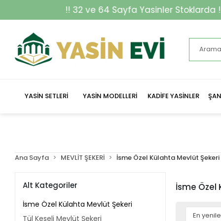
!! 32 ve 64 Sayfa Yasinler Stoklarda !!
YASİN SETLERİ
YASİN MODELLERİ
KADİFE YASİNLER
ŞAN
Ana Sayfa
MEVLİT ŞEKERİ
İsme Özel Külahta Mevlüt Şekeri
Alt Kategoriler
İsme Özel 
İsme Özel Külahta Mevlüt Şekeri
Tül Keseli Mevlüt Şekeri