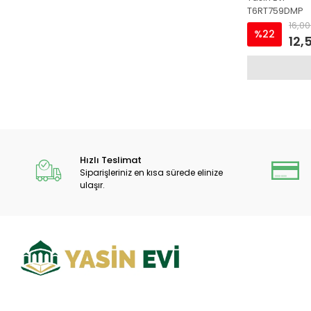
T6RT759DMP
16,00
%22
12,
Hızlı Teslimat
Siparişleriniz en kısa sürede elinize
ulaşır.