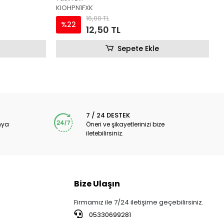
KIOHPN1FXK
16,00 TL
%22
12,50 TL
Sepete Ekle
7 / 24 DESTEK
nya
Öneri ve şikayetlerinizi bize
iletebilirsiniz.
Bize Ulaşın
Firmamız ile 7/24 iletişime geçebilirsiniz.
05330699281