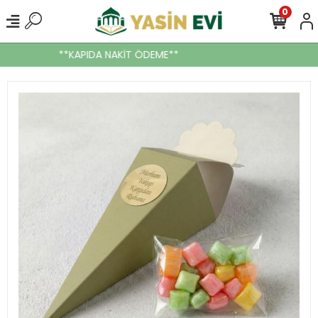
0
**KAPIDA NAKİT ÖDEME**