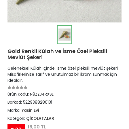
Gold Renkli Külah ve İsme Özel Pleksili
Mevlüt Şekeri
Geleneksel Külah içinde, isme özel pleksili mevlüt şekeri.
Misafirlerinize zarif ve unutulmaz bir ikram sunmak için
idealdir.
Ürün Kodu:
N9ZZJ4RXSL
Barkod:
5229388280131
Marka:
Yasin Evi
Kategori:
ÇİKOLATALAR
16,00 TL