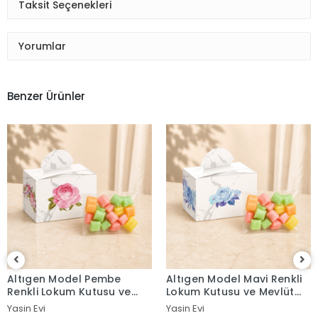
Taksit Seçenekleri
Yorumlar
Benzer Ürünler
Altıgen Model Mavi Renkli
Altıgen Model Kırmızı
Lokum Kutusu ve Mevlüt
Renkli Lokum Kutusu ve
Şekeri
Mevlüt Şekeri
Yasin Evi
Yasin Evi