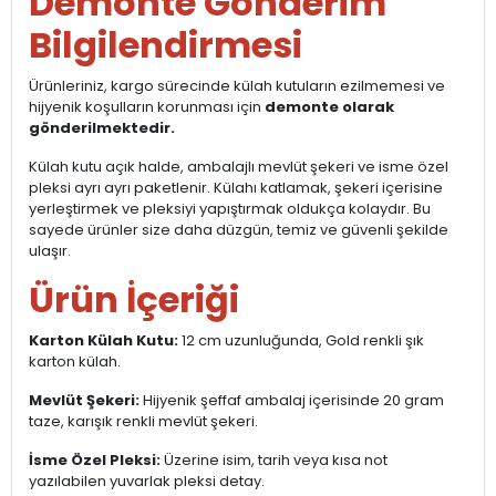
Demonte Gönderim
Bilgilendirmesi
Ürünleriniz, kargo sürecinde külah kutuların ezilmemesi ve
hijyenik koşulların korunması için
demonte olarak
gönderilmektedir.
Külah kutu açık halde, ambalajlı mevlüt şekeri ve isme özel
pleksi ayrı ayrı paketlenir. Külahı katlamak, şekeri içerisine
yerleştirmek ve pleksiyi yapıştırmak oldukça kolaydır. Bu
sayede ürünler size daha düzgün, temiz ve güvenli şekilde
ulaşır.
Ürün İçeriği
Karton Külah Kutu:
12 cm uzunluğunda, Gold renkli şık
karton külah.
Mevlüt Şekeri:
Hijyenik şeffaf ambalaj içerisinde 20 gram
taze, karışık renkli mevlüt şekeri.
İsme Özel Pleksi:
Üzerine isim, tarih veya kısa not
yazılabilen yuvarlak pleksi detay.