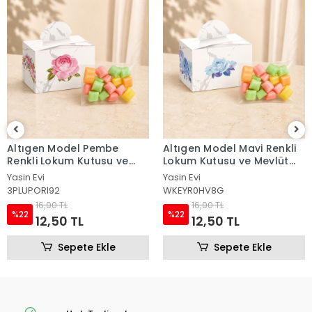
Altıgen Model Pembe
Altıgen Model Mavi Renkli
Renkli Lokum Kutusu ve
Lokum Kutusu ve Mevlüt
Mevlüt Şekeri
Şekeri
Yasin Evi
Yasin Evi
3PLUPORI92
WKEYR0HV8G
16,00 TL
16,00 TL
%22
%22
12,50 TL
12,50 TL
Sepete Ekle
Sepete Ekle