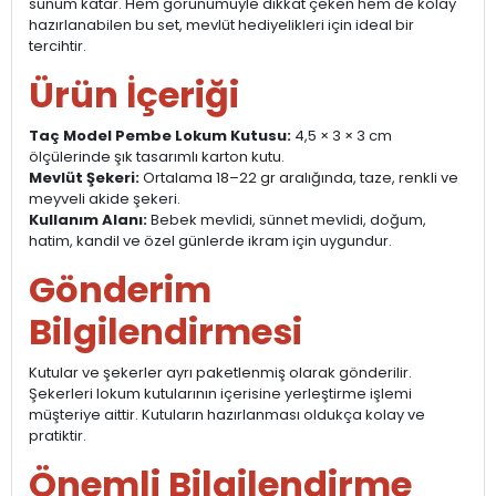
sunum katar. Hem görünümüyle dikkat çeken hem de kolay
hazırlanabilen bu set, mevlüt hediyelikleri için ideal bir
tercihtir.
Ürün İçeriği
Taç Model Pembe Lokum Kutusu:
4,5 × 3 × 3 cm
ölçülerinde şık tasarımlı karton kutu.
Mevlüt Şekeri:
Ortalama 18–22 gr aralığında, taze, renkli ve
meyveli akide şekeri.
Kullanım Alanı:
Bebek mevlidi, sünnet mevlidi, doğum,
hatim, kandil ve özel günlerde ikram için uygundur.
Gönderim
Bilgilendirmesi
Kutular ve şekerler ayrı paketlenmiş olarak gönderilir.
Şekerleri lokum kutularının içerisine yerleştirme işlemi
müşteriye aittir. Kutuların hazırlanması oldukça kolay ve
pratiktir.
Önemli Bilgilendirme