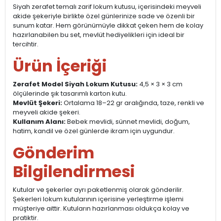
Siyah zerafet temalı zarif lokum kutusu, içerisindeki meyveli
akide şekeriyle birlikte özel günlerinize sade ve özenli bir
sunum katar. Hem görünümüyle dikkat çeken hem de kolay
hazırlanabilen bu set, mevlüt hediyelikleri için ideal bir
tercihtir.
Ürün İçeriği
Zerafet Model Siyah Lokum Kutusu:
4,5 × 3 × 3 cm
ölçülerinde şık tasarımlı karton kutu.
Mevlüt Şekeri:
Ortalama 18–22 gr aralığında, taze, renkli ve
meyveli akide şekeri.
Kullanım Alanı:
Bebek mevlidi, sünnet mevlidi, doğum,
hatim, kandil ve özel günlerde ikram için uygundur.
Gönderim
Bilgilendirmesi
Kutular ve şekerler ayrı paketlenmiş olarak gönderilir.
Şekerleri lokum kutularının içerisine yerleştirme işlemi
müşteriye aittir. Kutuların hazırlanması oldukça kolay ve
pratiktir.