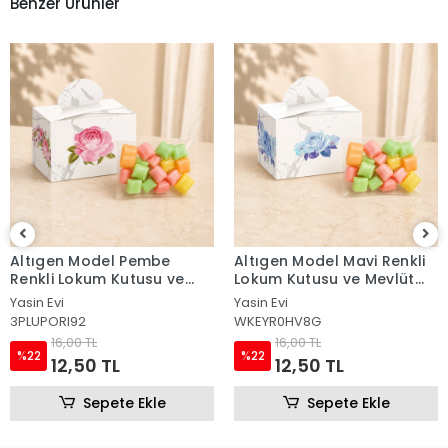
Benzer Ürünler
tıgen Model Pembe
Altıgen Model Mavi Renkli
Alt
kli Lokum Kutusu ve
Lokum Kutusu ve Mevlüt
Ren
lüt Şekeri
Şekeri
Mev
n Evi
Yasin Evi
Yasi
UPORI92
WKEYR0HV8G
RI
16,00 TL
16,00 TL
2
%22
%2
12,50 TL
12,50 TL
Sepete Ekle
Sepete Ekle