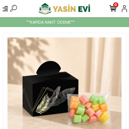
0
**KAPIDA NAKİT ÖDEME**