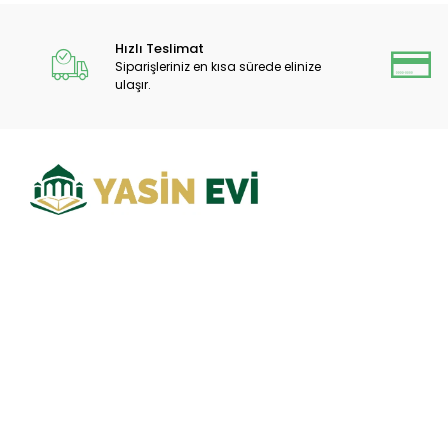
Magnet + Mevlüt Şekeri + Tesbih
Lokumluk
Hızlı Teslimat
Siparişleriniz en kısa sürede elinize
Piramit Külah
ulaşır.
Karton Çanta
İsme Özel Ayet-el Kürsi Magnet
Ayet-el Kürsi Magnet