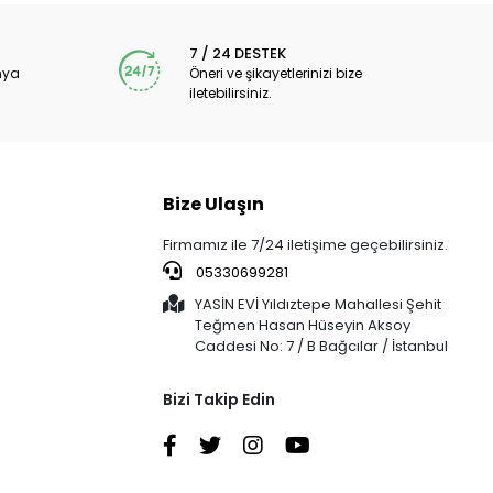
7 / 24 DESTEK
nya
Öneri ve şikayetlerinizi bize
iletebilirsiniz.
Bize Ulaşın
Firmamız ile 7/24 iletişime geçebilirsiniz.
05330699281
YASİN EVİ Yıldıztepe Mahallesi Şehit
Teğmen Hasan Hüseyin Aksoy
Caddesi No: 7 / B Bağcılar / İstanbul
Bizi Takip Edin