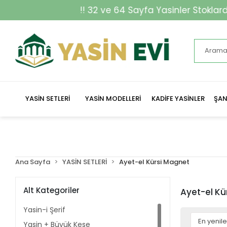
!! 32 ve 64 Sayfa Yasinler Stoklarda !!
YASİN SETLERİ
YASİN MODELLERİ
KADİFE YASİNLER
ŞAN
Ana Sayfa
YASİN SETLERİ
Ayet-el Kürsi Magnet
Alt Kategoriler
Ayet-el Kü
Yasin-i Şerif
Yasin + Büyük Kese