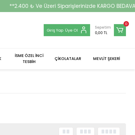
*2.400 ₺ Ve Üzeri Siparişlerinizde KARGO BEDAVA !!!**
0
Sepetim
Giriş Yap
Üye Ol
0,00 TL
İSME ÖZEL İNCİ
K
ÇİKOLATALAR
MEVLİT ŞEKERİ
TESBİH