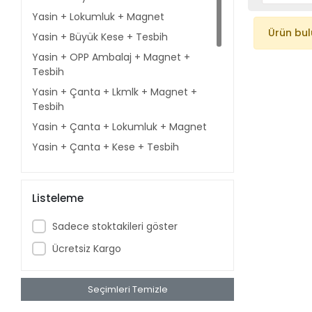
Yasin + Lokumluk + Magnet
Ürün bu
Yasin + Büyük Kese + Tesbih
Yasin + OPP Ambalaj + Magnet +
Tesbih
Yasin + Çanta + Lkmlk + Magnet +
Tesbih
Yasin + Çanta + Lokumluk + Magnet
Yasin + Çanta + Kese + Tesbih
Yasin + Çanta + Piramit Külah + İsimli
Magnet
Listeleme
Yasin + Çanta + Külah + İsimli Magnet
+ Tesbih + Şeker
Sadece stoktakileri göster
Yasin + Çanta + Piramit Külah + İsimli
Ücretsiz Kargo
Magnet + Tesbih
Yasin + Çanta + Piramit Külah + İsimli
Magnet + Şeker
Seçimleri Temizle
Yasin + Çanta + Piramüt Külah + İsimli