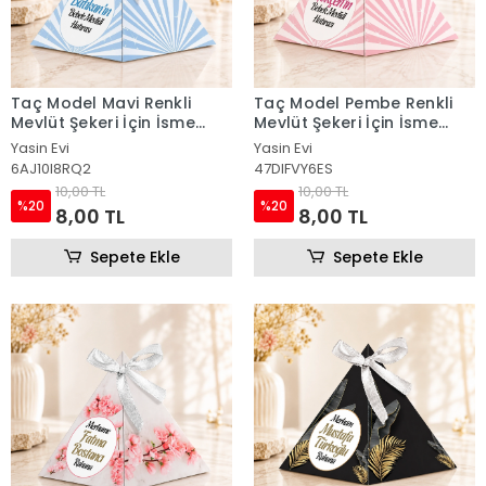
Taç Model Mavi Renkli
Taç Model Pembe Renkli
Mevlüt Şekeri İçin İsme
Mevlüt Şekeri İçin İsme
Özel Piramit Külah
Özel Piramit Külah
Yasin Evi
Yasin Evi
6AJ10I8RQ2
47DIFVY6ES
10,00 TL
10,00 TL
%20
%20
8,00 TL
8,00 TL
Sepete Ekle
Sepete Ekle