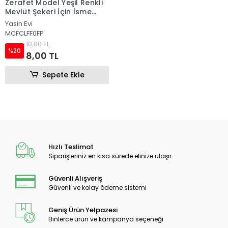
Zerafet Model Yeşil Renkli
Mevlüt Şekeri İçin İsme
Özel Piramit Külah
Yasin Evi
MCFCLFF0FP
10,00 TL
%20
8,00 TL
Sepete Ekle
Hızlı Teslimat
Siparişleriniz en kısa sürede elinize ulaşır.
Güvenli Alışveriş
Güvenli ve kolay ödeme sistemi
Geniş Ürün Yelpazesi
Binlerce ürün ve kampanya seçeneği