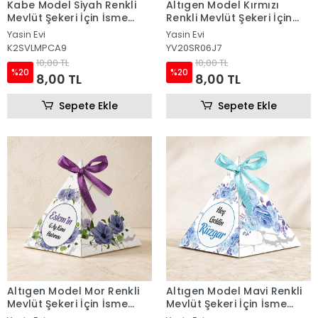
Kabe Model Siyah Renkli
Altıgen Model Kırmızı
Mevlüt Şekeri İçin İsme
Renkli Mevlüt Şekeri İçin
Özel Piramit Külah
İsme Özel Piramit Külah
Yasin Evi
Yasin Evi
K2SVLMPCA9
YV20SR06J7
10,00 TL
10,00 TL
%20
%20
8,00 TL
8,00 TL
Sepete Ekle
Sepete Ekle
Altıgen Model Mor Renkli
Altıgen Model Mavi Renkli
Mevlüt Şekeri İçin İsme
Mevlüt Şekeri İçin İsme
Özel Piramit Külah
Özel Piramit Külah