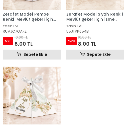
Zerafet Model Pembe
Zerafet Model Siyah Renkli
Renkli Mevlüt Şekeri İçin
Mevlüt Şekeri İçin İsme
İsme Özel Piramit Külah
Özel Piramit Külah
Yasin Evi
Yasin Evi
RUVJC7OAF2
55JTPP654B
10,00 TL
10,00 TL
%20
%20
8,00 TL
8,00 TL
Sepete Ekle
Sepete Ekle