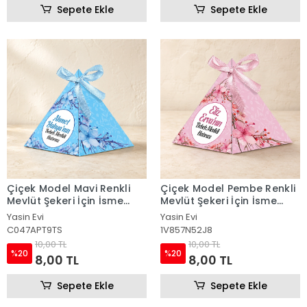
Sepete Ekle
Sepete Ekle
Çiçek Model Mavi Renkli
Çiçek Model Pembe Renkli
Mevlüt Şekeri İçin İsme
Mevlüt Şekeri İçin İsme
Özel Piramit Külah
Özel Piramit Külah
Yasin Evi
Yasin Evi
C047APT9TS
1V857N52J8
10,00 TL
10,00 TL
%20
%20
8,00 TL
8,00 TL
Sepete Ekle
Sepete Ekle