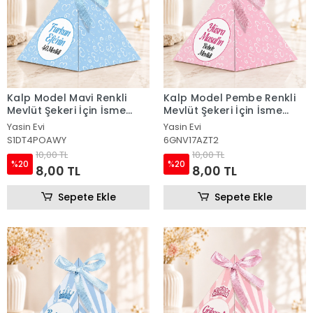
Kalp Model Mavi Renkli
Kalp Model Pembe Renkli
Mevlüt Şekeri İçin İsme
Mevlüt Şekeri İçin İsme
Özel Piramit Külah
Özel Piramit Külah
Yasin Evi
Yasin Evi
S1DT4POAWY
6GNV17AZT2
10,00 TL
10,00 TL
%20
%20
8,00 TL
8,00 TL
Sepete Ekle
Sepete Ekle