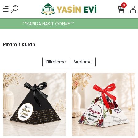
0
**KAPIDA NAKİT ÖDEME**
!
Piramit Külah
Filtreleme
Sıralama