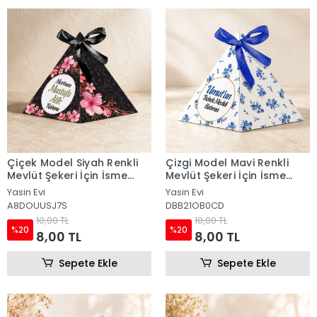
Çiçek Model Siyah Renkli
Çizgi Model Mavi Renkli
Mevlüt Şekeri İçin İsme
Mevlüt Şekeri İçin İsme
Özel Piramit Külah
Özel Piramit Külah
Yasin Evi
Yasin Evi
A8DOUUSJ7S
DBB21OB0CD
10,00 TL
10,00 TL
%20
%20
8,00 TL
8,00 TL
Sepete Ekle
Sepete Ekle