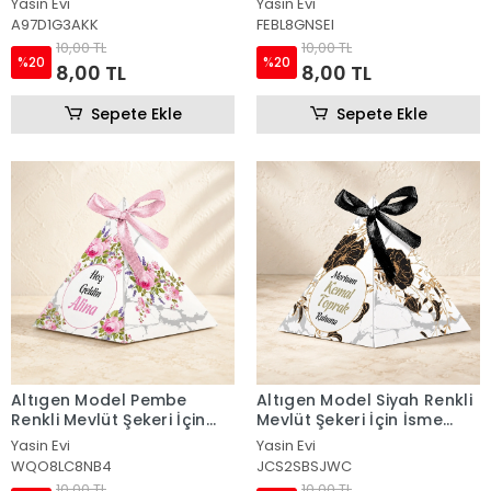
Yasin Evi
Yasin Evi
A97D1G3AKK
FEBL8GNSEI
10,00 TL
10,00 TL
%20
%20
8,00 TL
8,00 TL
Sepete Ekle
Sepete Ekle
Altıgen Model Pembe
Altıgen Model Siyah Renkli
Renkli Mevlüt Şekeri İçin
Mevlüt Şekeri İçin İsme
İsme Özel Piramit Külah
Özel Piramit Külah
Yasin Evi
Yasin Evi
WQO8LC8NB4
JCS2SBSJWC
10,00 TL
10,00 TL