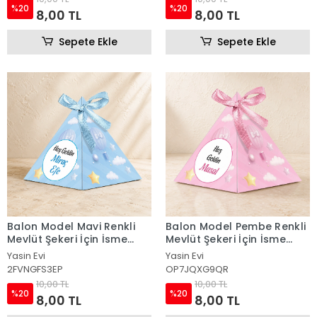
%20
%20
8,00 TL
8,00 TL
Sepete Ekle
Sepete Ekle
Balon Model Mavi Renkli
Balon Model Pembe Renkli
Mevlüt Şekeri İçin İsme
Mevlüt Şekeri İçin İsme
Özel Piramit Külah
Özel Piramit Külah
Yasin Evi
Yasin Evi
2FVNGFS3EP
OP7JQXG9QR
10,00 TL
10,00 TL
%20
%20
8,00 TL
8,00 TL