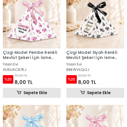
Çizgi Model Pembe Renkli
Çizgi Model Siyah Renkli
Mevlüt Şekeri İçin İsme
Mevlüt Şekeri İçin İsme
Özel Piramit Külah
Özel Piramit Külah
Yasin Evi
Yasin Evi
XU5UAC97KJ
B8EWVLQL2J
10,00 TL
10,00 TL
%20
%20
8,00 TL
8,00 TL
Sepete Ekle
Sepete Ekle