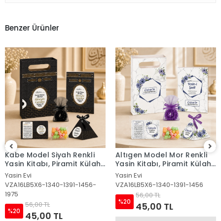
Benzer Ürünler
Kabe Model Siyah Renkli
Altıgen Model Mor Renkli
Yasin Kitabı, Piramit Külah,
Yasin Kitabı, Piramit Külah,
Mevlüt Şekeri, Ayet-el Kürsi
Mevlüt Şekeri, Ayet-el Kürsi
Yasin Evi
Yasin Evi
Magnet, Karton Çanta
Magnet, Karton Çanta ve
VZA16LB5X6-1340-1391-1456-
VZA16LB5X6-1340-1391-1456
Tesbih
1975
56,00 TL
%20
56,00 TL
45,00 TL
%20
45,00 TL