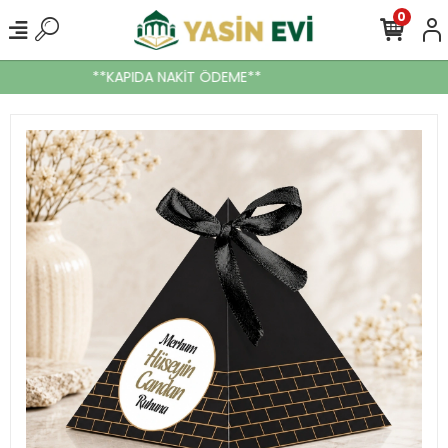
0
**KAPIDA NAKİT ÖDEME**