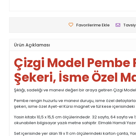
Favorilerime Ekle
Tavsiy
Ürün Açıklaması
Çizgi Model Pembe R
Şekeri, İsme Özel M
Şıklığı, sadeliği ve manevi değeri bir araya getiren Çizgi Model 
Pembe rengin huzurlu ve manevi duruşu, isme özel detaylarla birl
şekeri, isme özel Ayet-el Kürsi magnet ve tül kese içerisindeki 9
Yasin kitabı 10,5 x 15,5 cm ölçülerindedir. 32 sayfa, 64 sayfa ve
okunabilen bilgisayar yazılı metne sahiptir. Elmalılı Hamdi Yaz
Set içerisinde yer alan 19 x 11 cm ölçülerindeki karton çanta, Y