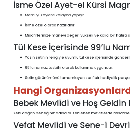
İsme Özel Ayet-el Kürsi Mag
Metal yüzeylere kolayca yapışır.
İsme özel olarak hazırlanır.
Misafirlerinize manevi değeri yüksek ve kalıcı bir hatıra 
Tül Kese İçerisinde 99’lu Na
Yasin setinin rengiyle uyumlu tül kese içerisinde gönderili
99’lu namaz tesbihi olarak kullanıma uygundur.
Setin görünümünü tamamlayan zarif bir hediyelik parças
Hangi Organizasyonlarda
Bebek Mevlidi ve Hoş Geldin
Yeni doğan bebeğiniz adına düzenlenen mevlitlerde misafirlerinize
Vefat Mevlidi ve Sene-i Devr