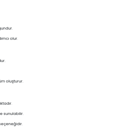
ygundur.
ımcı olur.
ur.
üm oluşturur.
ktadır.
e sunulabilir.
 seçeneğidir.