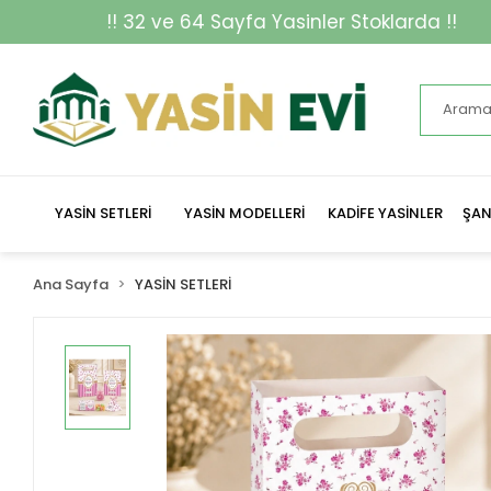
ayfa Yasinler Stoklarda !!
YASİN SETLERİ
YASİN MODELLERİ
KADİFE YASİNLER
ŞAN
Ana Sayfa
YASİN SETLERİ