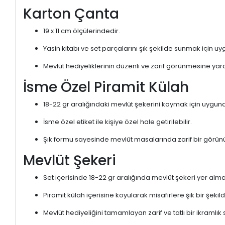
Karton Çanta
19 x 11 cm ölçülerindedir.
Yasin kitabı ve set parçalarını şık şekilde sunmak için u
Mevlüt hediyeliklerinin düzenli ve zarif görünmesine yard
İsme Özel Piramit Külah
18-22 gr aralığındaki mevlüt şekerini koymak için uygund
İsme özel etiket ile kişiye özel hale getirilebilir.
Şık formu sayesinde mevlüt masalarında zarif bir görün
Mevlüt Şekeri
Set içerisinde 18-22 gr aralığında mevlüt şekeri yer alma
Piramit külah içerisine koyularak misafirlere şık bir şekild
Mevlüt hediyeliğini tamamlayan zarif ve tatlı bir ikramlık