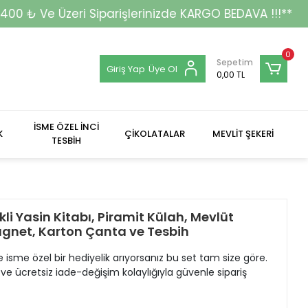
erinizde KARGO BEDAVA !!!**
0
Sepetim
Giriş Yap
Üye Ol
0,00 TL
İSME ÖZEL İNCİ
K
ÇİKOLATALAR
MEVLİT ŞEKERİ
TESBİH
i Yasin Kitabı, Piramit Külah, Mevlüt
Magnet, Karton Çanta ve Tesbih
i ve isme özel bir hediyelik arıyorsanız bu set tam size göre.
e ücretsiz iade-değişim kolaylığıyla güvenle sipariş