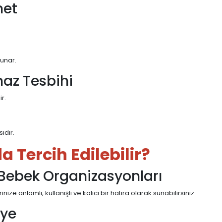
net
sunar.
maz Tesbihi
r.
ıdır.
 Tercih Edilebilir?
 Bebek Organizasyonları
 anlamlı, kullanışlı ve kalıcı bir hatıra olarak sunabilirsiniz.
iye