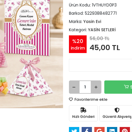
Ürün Kodu:
1VTHUYD0P3
Barkod:
5229388482771
Marka:
Yasin Evi
Kategori:
YASİN SETLERİ
56,00 TL
%20
45,00 TL
indirim
Favorilerime ekle
Hızlı Gönderi
Güvenli Alışveriş