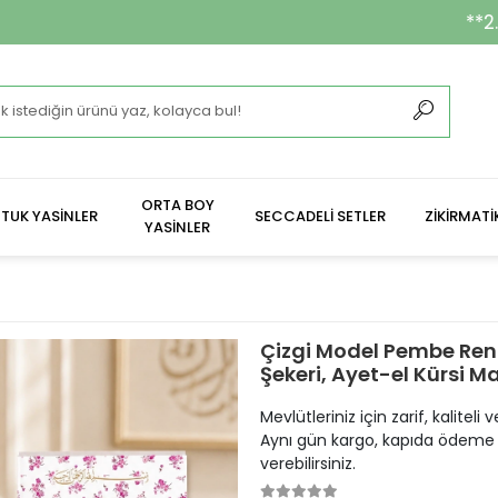
**2.400 ₺ Ve Üzeri Siparişl
ORTA BOY
TUK YASİNLER
SECCADELİ SETLER
ZİKİRMATİ
YASİNLER
Çizgi Model Pembe Renkl
Şekeri, Ayet-el Kürsi 
Mevlütleriniz için zarif, kalitel
Aynı gün kargo, kapıda ödeme v
verebilirsiniz.