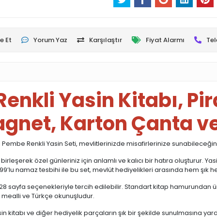
e Et
Yorum Yaz
Karşılaştır
Fiyat Alarmı
Tel
enkli Yasin Kitabı, Pi
agnet, Karton Çanta ve
Pembe Renkli Yasin Seti, mevlitlerinizde misafirlerinize sunabileceğiniz 
eşerek özel günleriniz için anlamlı ve kalıcı bir hatıra oluşturur. Yasi
9’lu namaz tesbihi ile bu set, mevlüt hediyelikleri arasında hem şık hem
 128 sayfa seçenekleriyle tercih edilebilir. Standart kitap hamurundan üre
ır mealli ve Türkçe okunuşludur.
asin kitabı ve diğer hediyelik parçaların şık bir şekilde sunulmasına yar