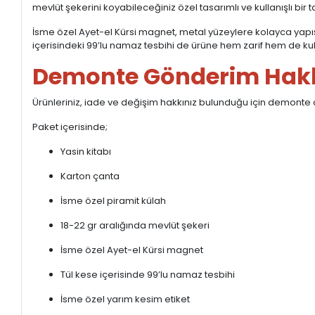
mevlüt şekerini koyabileceğiniz özel tasarımlı ve kullanışlı bir 
İsme özel Ayet-el Kürsi magnet, metal yüzeylere kolayca yapışı
içerisindeki 99’lu namaz tesbihi de ürüne hem zarif hem de kulla
Demonte Gönderim Hak
Ürünleriniz, iade ve değişim hakkınız bulunduğu için demonte
Paket içerisinde;
Yasin kitabı
Karton çanta
İsme özel piramit külah
18-22 gr aralığında mevlüt şekeri
İsme özel Ayet-el Kürsi magnet
Tül kese içerisinde 99’lu namaz tesbihi
İsme özel yarım kesim etiket