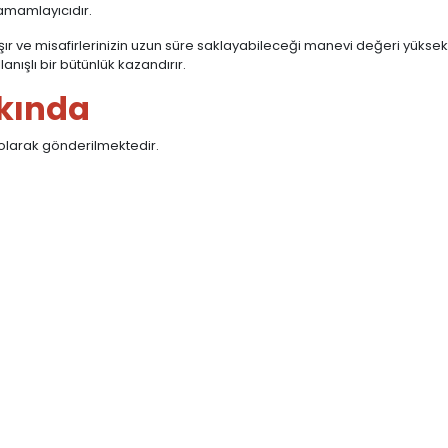
tamamlayıcıdır.
r ve misafirlerinizin uzun süre saklayabileceği manevi değeri yüksek b
nışlı bir bütünlük kazandırır.
kında
 olarak gönderilmektedir.