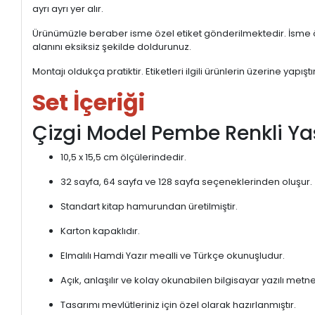
ayrı ayrı yer alır.
Ürünümüzle beraber isme özel etiket gönderilmektedir. İsme öze
alanını eksiksiz şekilde doldurunuz.
Montajı oldukça pratiktir. Etiketleri ilgili ürünlerin üzerine yapı
Set İçeriği
Çizgi Model Pembe Renkli Yas
10,5 x 15,5 cm ölçülerindedir.
32 sayfa, 64 sayfa ve 128 sayfa seçeneklerinden oluşur.
Standart kitap hamurundan üretilmiştir.
Karton kapaklıdır.
Elmalılı Hamdi Yazır mealli ve Türkçe okunuşludur.
Açık, anlaşılır ve kolay okunabilen bilgisayar yazılı metne
Tasarımı mevlütleriniz için özel olarak hazırlanmıştır.