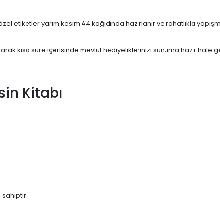
l etiketler yarım kesim A4 kağıdında hazırlanır ve rahatlıkla yapışmak
ştırarak kısa süre içerisinde mevlüt hediyeliklerinizi sunuma hazır hale get
in Kitabı
 sahiptir.