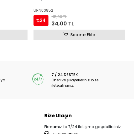
URN00852
45,00 TL
%24
34,00 TL
Sepete Ekle
7 / 24 DESTEK
nya
Öneri ve şikayetlerinizi bize
iletebilirsiniz.
Bize Ulaşın
Firmamız ile 7/24 iletişime geçebilirsiniz.