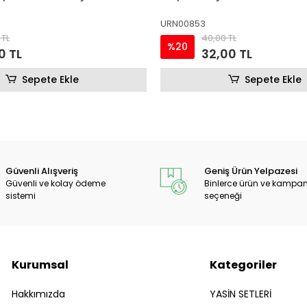
URN00853
 TL
40,00 TL
%20
0 TL
32,00 TL
Sepete Ekle
Sepete Ekle
Güvenli Alışveriş
Geniş Ürün Yelpazesi
Güvenli ve kolay ödeme
Binlerce ürün ve kampa
sistemi
seçeneği
Kurumsal
Kategoriler
Hakkımızda
YASİN SETLERİ