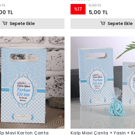
 TL
6,00 TL
%17
00 TL
5,00 TL
Sepete Ekle
Sepete Ekle
lp Mavi Karton Çanta
Kalp Mavi Çanta + Yasin + K