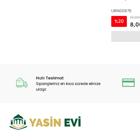
URN00875
10,00
%20
8,0
Hızlı Teslimat
Siparişleriniz en kısa sürede elinize
ulaşır.