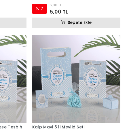
6,00 TL
%17
5,00 TL
Sepete Ekle
ese Tesbih
Kalp Mavi 5 li Mevlid Seti