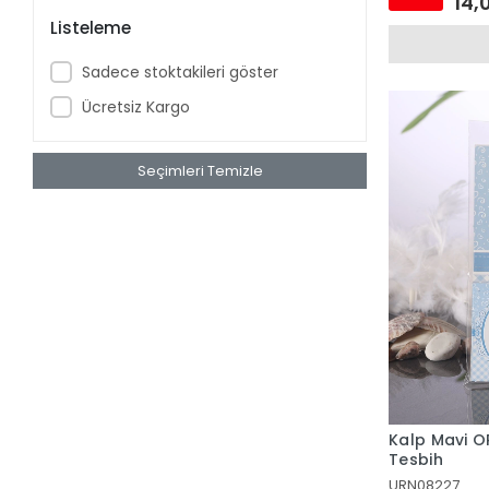
14,
Listeleme
Sadece stoktakileri göster
Ücretsiz Kargo
Seçimleri Temizle
Kalp Mavi O
Tesbih
URN08227