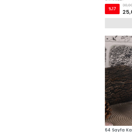
30,00
%17
25,
64 Sayfa Ka