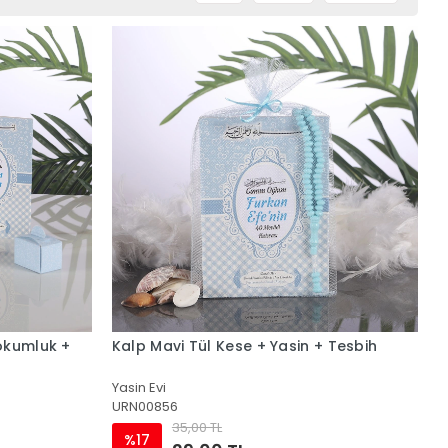
okumluk +
Kalp Mavi Tül Kese + Yasin + Tesbih
Yasin Evi
URN00856
35,00 TL
%17