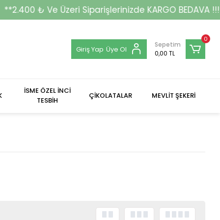
ri Siparişlerinizde KARGO BEDAVA !!!**
0
Sepetim
Giriş Yap
Üye Ol
0,00 TL
İSME ÖZEL İNCİ
K
ÇİKOLATALAR
MEVLİT ŞEKERİ
TESBİH