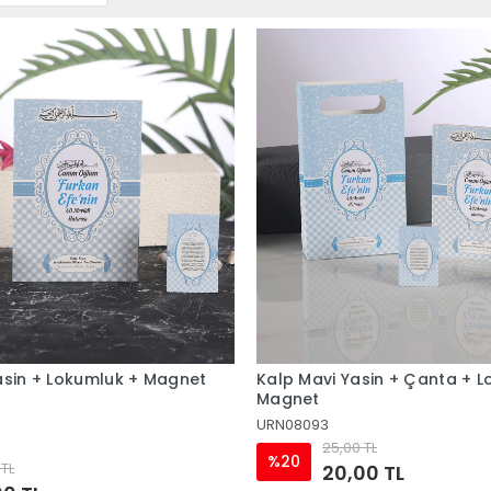
asin + Lokumluk + Magnet
Kalp Mavi Yasin + Çanta + L
Magnet
URN08093
25,00 TL
%20
 TL
20,00 TL