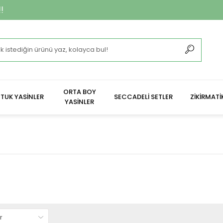
**2.400 ₺ Ve Üze
ORTA BOY
TUK YASİNLER
SECCADELİ SETLER
ZİKİRMATİ
YASİNLER