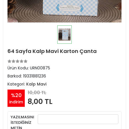
64 Sayfa Kalp Mavi Karton Çanta
Ürün Kodu:
URN00875
Barkod:
19331881236
Kategori:
Kalp Mavi
10,00 TL
%20
8,00 TL
indirim
YAZILMASINI
İSTEDİĞİNİZ
METİN