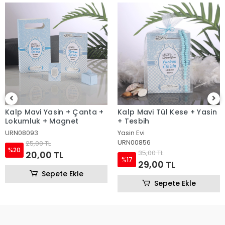
Kalp Mavi Yasin + Çanta +
Kalp Mavi Tül Kese + Yasin
Lokumluk + Magnet
+ Tesbih
URN08093
Yasin Evi
URN00856
25,00 TL
%20
35,00 TL
20,00 TL
%17
29,00 TL
Sepete Ekle
Sepete Ekle