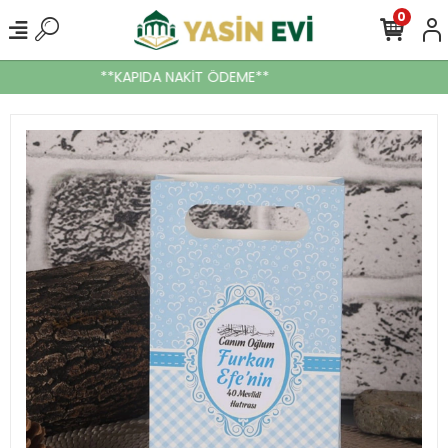
0
**KAPIDA NAKİT ÖDEME**