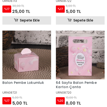
URN08713
URN08722
30,00 TL
6,00 TL
%17
%17
25,00 TL
5,00 TL
Sepete Ekle
Sepete Ekle
Balon Pembe Lokumluk
64 Sayfa Balon Pembe
Karton Çanta
URN08721
URN08720
6,00 TL
10,00 TL
%17
%20
5,00 TL
8,00 TL