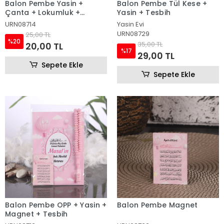
Balon Pembe Yasin +
Balon Pembe Tül Kese +
Çanta + Lokumluk +
Yasin + Tesbih
Magnet
URN08714
Yasin Evi
URN08729
25,00 TL
%20
35,00 TL
20,00 TL
%17
29,00 TL
Sepete Ekle
Sepete Ekle
Balon Pembe OPP + Yasin +
Balon Pembe Magnet
Magnet + Tesbih