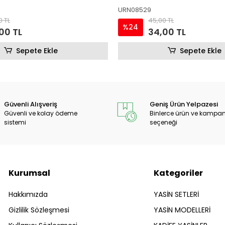
URN08530
0 TL
45,00 TL
%24
00 TL
34,00 TL
Sepete Ekle
Sepete Ekle
Güvenli Alışveriş
Geniş Ürün Yelpazesi
Güvenli ve kolay ödeme
Binlerce ürün ve kampa
sistemi
seçeneği
Kurumsal
Kategoriler
Hakkımızda
YASİN SETLERİ
Gizlilik Sözleşmesi
YASİN MODELLERİ