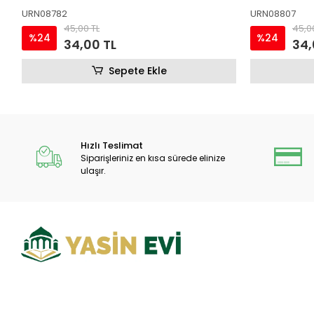
URN08807
URN08529
45,00 TL
45,0
%24
%24
34,00 TL
34,
Sepete Ekle
Hızlı Teslimat
Siparişleriniz en kısa sürede elinize
ulaşır.