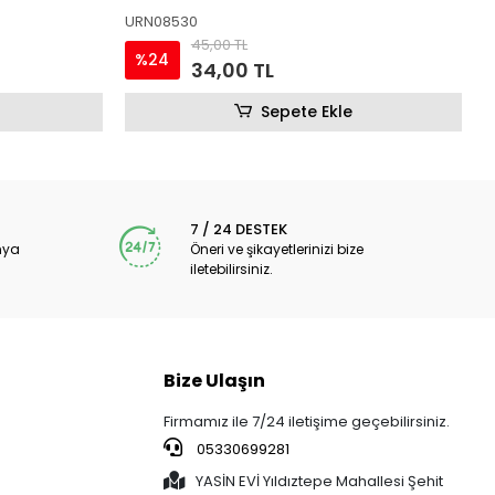
URN00902
U
45,00 TL
%24
34,00 TL
Sepete Ekle
7 / 24 DESTEK
nya
Öneri ve şikayetlerinizi bize
iletebilirsiniz.
Bize Ulaşın
Firmamız ile 7/24 iletişime geçebilirsiniz.
05330699281
YASİN EVİ Yıldıztepe Mahallesi Şehit