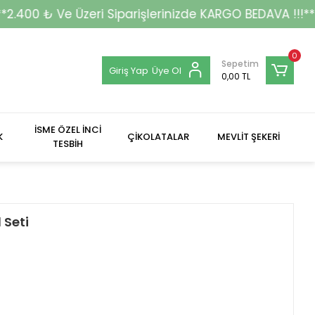
iparişlerinizde KARGO BEDAVA !!!**
0
Sepetim
Giriş Yap
Üye Ol
0,00 TL
İSME ÖZEL İNCİ
K
ÇİKOLATALAR
MEVLİT ŞEKERİ
TESBİH
 Seti