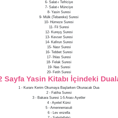
6- Salat-ı Tefriciye
7- Salat-ı Münciye
8- Yasin Suresi
9- Mülk (Tebareke) Suresi
10- Hümeze Suresi
11- Fil Suresi
12- Kureyş Suresi
13- Kevser Suresi
14- Kafirun Suresi
15- Nasr Suresi
16- Tebbet Suresi
17- İhlas Suresi
18- Felak Suresi
19- Nas Suresi
20- Fetih Suresi
2 Sayfa Yasin Kitabı İçindeki Dual
1 - Kuranı Kerim Okumaya Başlarken Okunacak Dua
2 - Fatiha Suresi
3 - Bakara Suresi 1-5 Arası Ayetler
4 - Ayetel Kürsi
5 - Amennerrasuli
6 - Lev enzella
7 - Şahidallahü