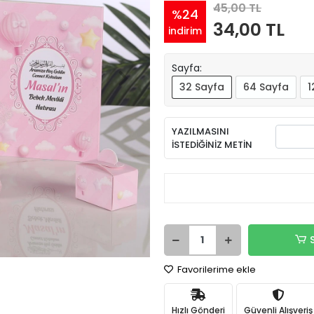
45,00 TL
%24
34,00 TL
indirim
Sayfa:
32 Sayfa
64 Sayfa
1
YAZILMASINI
İSTEDİĞİNİZ METİN
Favorilerime ekle
Hızlı Gönderi
Güvenli Alışveriş