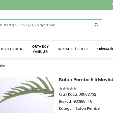
**2.400 ₺ Ve Üzeri S
ORTA BOY
TUK YASİNLER
SECCADELİ SETLER
ZİKİRMATİ
YASİNLER
mbe
Balon Pembe 5 li Mevlid
Ürün Kodu:
URN08732
Barkod:
19331881146
Kategori:
Balon Pembe