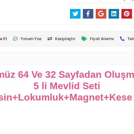
e Et
Yorum Yaz
Karşılaştır
Fiyat Alarmı
Tel
üz 64 Ve 32 Sayfadan Oluşm
5 li Mevlid Seti
asin+Lokumluk+Magnet+Kese V