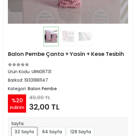
Balon Pembe Çanta + Yasin + Kese Tesbih
Ürün Kodu:
URN08731
Barkod:
19331881147
Kategori:
Balon Pembe
40,00 TL
%20
32,00 TL
indirim
Sayfa:
32 Sayfa
64 Sayfa
128 Sayfa