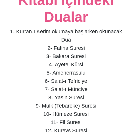
Kitabı İçindeki
Dualar
1- Kur’an-ı Kerim okumaya başlarken okunacak
Dua
2- Fatiha Suresi
3- Bakara Suresi
4- Ayetel Kürsi
5- Amenerrasulü
6- Salat-ı Tefriciye
7- Salat-ı Münciye
8- Yasin Suresi
9- Mülk (Tebareke) Suresi
10- Hümeze Suresi
11- Fil Suresi
12- Kureyş Suresi