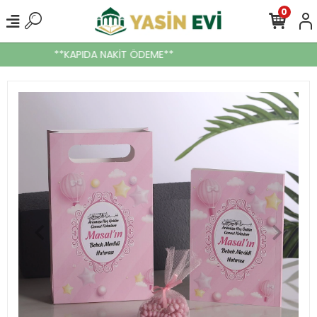
0
**KAPIDA NAKİT ÖDEME**