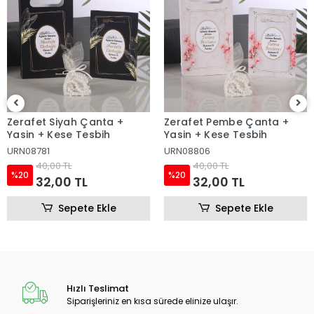
Zerafet Pembe Çanta +
Taç Pembe Çanta + Yasin
Yasin + Kese Tesbih
+ Kese Tesbih
URN08806
URN08533
40,00 TL
40,00 TL
%20
%20
32,00 TL
32,00 TL
Sepete Ekle
Sepete Ekle
Hızlı Teslimat
Siparişleriniz en kısa sürede elinize ulaşır.