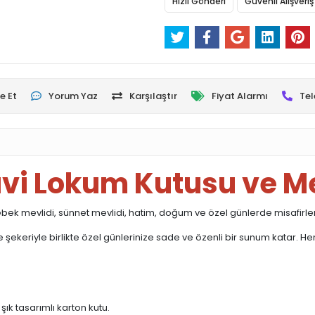
Hızlı Gönderi
Güvenli Alışveriş
e Et
Yorum Yaz
Karşılaştır
Fiyat Alarmı
Tel
vi Lokum Kutusu ve Mev
ebek mevlidi, sünnet mevlidi, hatim, doğum ve özel günlerde misafirler
de şekeriyle birlikte özel günlerinize sade ve özenli bir sunum katar
şık tasarımlı karton kutu.