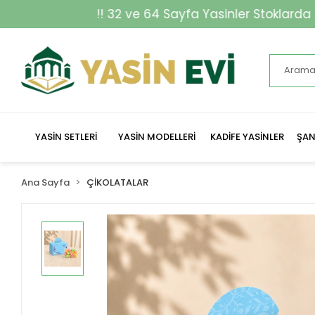
! 32 ve 64 Sayfa Yasinler Stoklarda !!
YASİN SETLERİ
YASİN MODELLERİ
KADİFE YASİNLER
ŞAN
Ana Sayfa
ÇİKOLATALAR