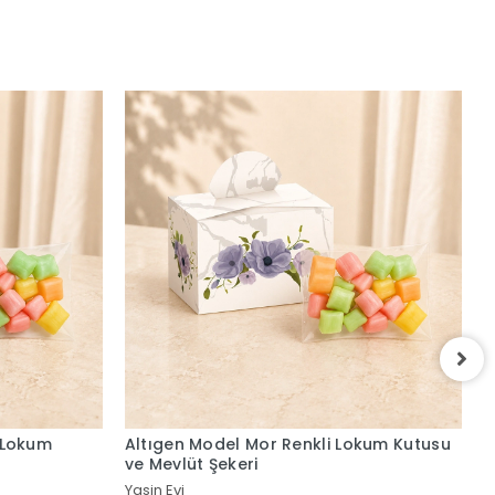
okum Kutusu
Altıgen Model Siyah Renkli Lokum Kutusu
Ç
ve Mevlüt Şekeri
v
Yasin Evi
Y