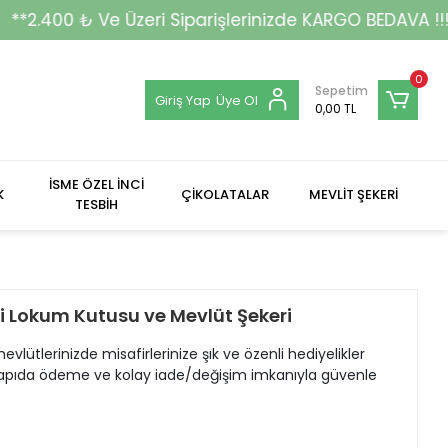
ri Siparişlerinizde KARGO BEDAVA !!!**
0
Sepetim
Giriş Yap
Üye Ol
0,00 TL
İSME ÖZEL İNCİ
K
ÇİKOLATALAR
MEVLİT ŞEKERİ
TESBİH
i Lokum Kutusu ve Mevlüt Şekeri
vlütlerinizde misafirlerinize şık ve özenli hediyelikler
, kapıda ödeme ve kolay iade/değişim imkanıyla güvenle