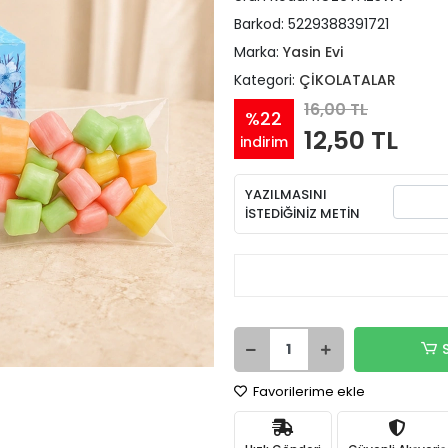
Barkod:
5229388391721
Marka:
Yasin Evi
Kategori:
ÇİKOLATALAR
16,00 TL
%22
12,50 TL
indirim
YAZILMASINI
İSTEDİĞİNİZ METİN
Favorilerime ekle