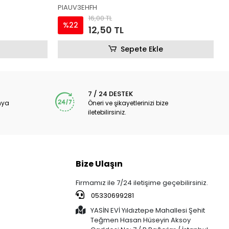
IFYDKAMZ0K
1
16,00 TL
%22
12,50 TL
Sepete Ekle
7 / 24 DESTEK
nya
Öneri ve şikayetlerinizi bize
iletebilirsiniz.
Bize Ulaşın
Firmamız ile 7/24 iletişime geçebilirsiniz.
05330699281
YASİN EVİ Yıldıztepe Mahallesi Şehit
Teğmen Hasan Hüseyin Aksoy