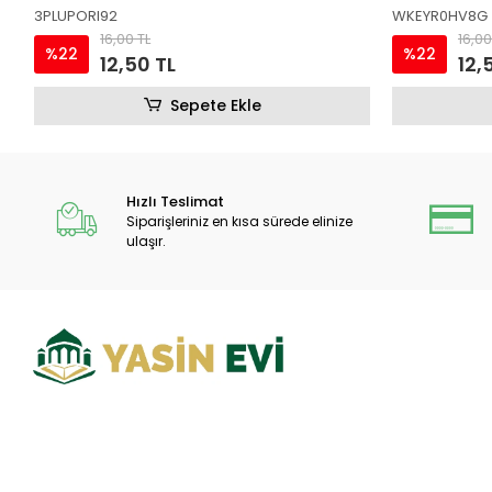
WKEYR0HV8G
RIW92KZ2V8
16,00 TL
16,00
%22
%22
12,50 TL
12,
Sepete Ekle
Hızlı Teslimat
Siparişleriniz en kısa sürede elinize
ulaşır.