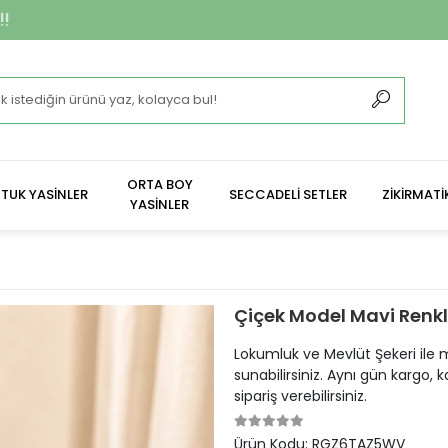
**2.400 ₺ Ve Üze
ORTA BOY
TUK YASİNLER
SECCADELİ SETLER
ZİKİRMATİ
YASİNLER
Çiçek Model Mavi Renkl
Lokumluk ve Mevlüt Şekeri ile me
sunabilirsiniz. Aynı gün kargo
sipariş verebilirsiniz.
Ürün Kodu:
RGZ6TAZ5WV