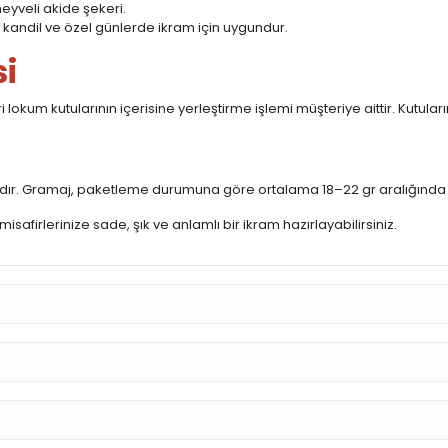
eyveli akide şekeri.
kandil ve özel günlerde ikram için uygundur.
i
 lokum kutularının içerisine yerleştirme işlemi müşteriye aittir. Kutular
tadır. Gramaj, paketleme durumuna göre ortalama 18–22 gr aralığında de
 misafirlerinize sade, şık ve anlamlı bir ikram hazırlayabilirsiniz.