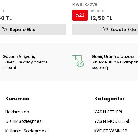
PIAUV3EHFH
 TL
16,00 TL
%22
50 TL
12,50 TL
Sepete Ekle
Sepete Ekle
Güvenli Alışveriş
Geniş Ürün Yelpazesi
Güvenli ve kolay ödeme
Binlerce ürün ve kampa
sistemi
seçeneği
Kurumsal
Kategoriler
Hakkımızda
YASİN SETLERİ
Gizlilik Sözleşmesi
YASİN MODELLERİ
Kullanıcı Sözleşmesi
KADİFE YASİNLER