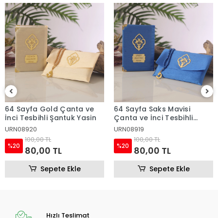
64 Sayfa Gold Çanta ve
64 Sayfa Saks Mavisi
İnci Tesbihli Şantuk Yasin
Çanta ve İnci Tesbihli
Şantuk Yasin
URN08920
URN08919
100,00 TL
100,00 TL
%20
%20
80,00 TL
80,00 TL
Sepete Ekle
Sepete Ekle
Hızlı Teslimat