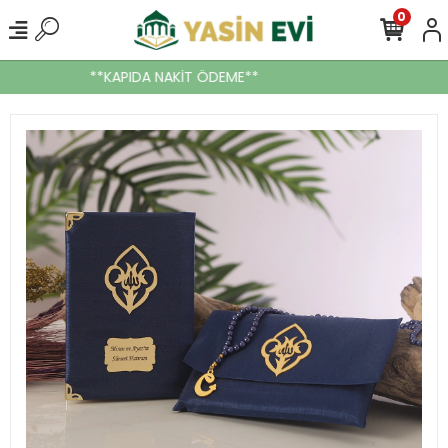
0
**KAPIDA NAKİT ÖDEME**