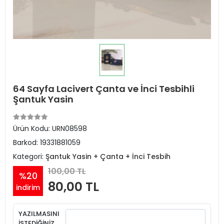
64 Sayfa Lacivert Çanta ve İnci Tesbihli
Şantuk Yasin
Ürün Kodu:
URN08598
Barkod:
19331881059
Kategori:
Şantuk Yasin + Çanta + İnci Tesbih
100,00 TL
%20
80,00 TL
indirim
YAZILMASINI
İSTEDİĞİNİZ