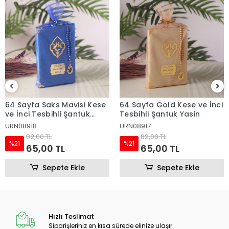
64 Sayfa Saks Mavisi Kese
64 Sayfa Gold Kese ve İnci
ve İnci Tesbihli Şantuk
Tesbihli Şantuk Yasin
Yasin
URN08918
URN08917
82,00 TL
82,00 TL
%21
%21
65,00 TL
65,00 TL
Sepete Ekle
Sepete Ekle
Hızlı Teslimat
Siparişleriniz en kısa sürede elinize ulaşır.