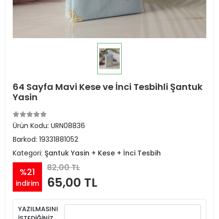
64 Sayfa Mavi Kese ve İnci Tesbihli Şantuk
Yasin
Ürün Kodu:
URN08836
Barkod:
19331881052
Kategori:
Şantuk Yasin + Kese + İnci Tesbih
82,00 TL
%21
65,00 TL
indirim
YAZILMASINI
İSTEDİĞİNİZ