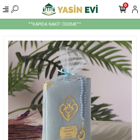
0
**KAPIDA NAKİT ÖDEME**