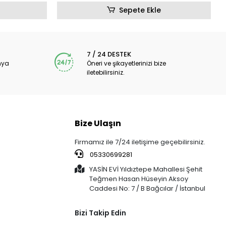
Sepete Ekle
7 / 24 DESTEK
nya
Öneri ve şikayetlerinizi bize
iletebilirsiniz.
Bize Ulaşın
Firmamız ile 7/24 iletişime geçebilirsiniz.
05330699281
YASİN EVİ Yıldıztepe Mahallesi Şehit
Teğmen Hasan Hüseyin Aksoy
Caddesi No: 7 / B Bağcılar / İstanbul
Bizi Takip Edin