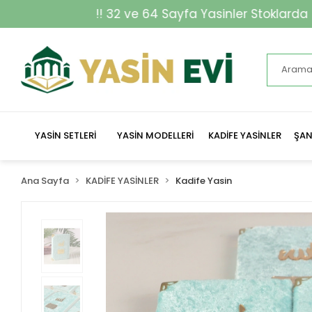
!! 32 ve 64 Sayfa Yasinler Stoklarda !!
YASİN SETLERİ
YASİN MODELLERİ
KADİFE YASİNLER
ŞAN
Ana Sayfa
KADİFE YASİNLER
Kadife Yasin