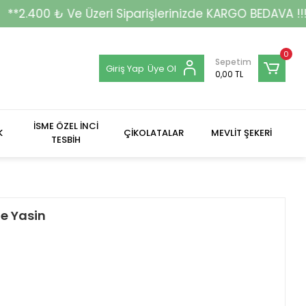
eri Siparişlerinizde KARGO BEDAVA !!!**
0
Sepetim
Giriş Yap
Üye Ol
0,00 TL
İSME ÖZEL İNCİ
K
ÇİKOLATALAR
MEVLİT ŞEKERİ
TESBİH
fe Yasin