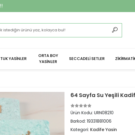
**2.400 ₺ Ve Üz
ORTA BOY
TUK YASİNLER
SECCADELİ SETLER
ZİKİRMATİ
YASİNLER
64 Sayfa Su Yeşili Kadi
Ürün Kodu:
URN08210
Barkod:
19331881006
Kategori:
Kadife Yasin