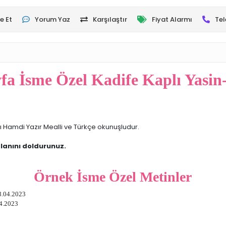
e Et
Yorum Yaz
Karşılaştır
Fiyat Alarmı
Tel
fa İsme Özel Kadife Kaplı Yasin-
lılı Hamdi Yazır Mealli ve Türkçe okunuşludur.
lanını doldurunuz.
Örnek İsme Özel Metinler
8.04.2023
04.2023