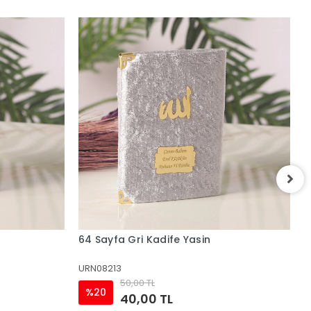
64 Sayfa Siyah Kadife Yasin
6
URN08212
U
50,00 TL
%20
40,00 TL