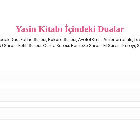
Yasin Kitabı İçindeki Dualar
k Dua, Fatiha Suresi, Bakara Suresi, Ayetel Kürsi, Amenerrasülü, Lev E
Suresi, Fetih Suresi, Cuma Suresi, Hümeze Suresi, Fil Suresi, Kureyş Su