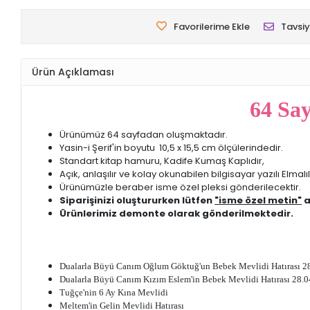
Favorilerime Ekle
Tavsiy
Ürün Açıklaması
64 Say
Ürünümüz 64 sayfadan oluşmaktadır.
Yasin-i Şerif'in boyutu 10,5 x 15,5 cm ölçülerindedir.
Standart kitap hamuru, Kadife Kumaş Kaplıdır,
Açık, anlaşılır ve kolay okunabilen bilgisayar yazılı Elma
Ürünümüzle beraber isme özel pleksi gönderilecektir.
Siparişinizi oluştururken lütfen
"isme özel metin"
a
Ürünlerimiz demonte olarak gönderilmektedir.
Dualarla Büyü Canım Oğlum Göktuğ'un Bebek Mevlidi Hatırası 2
Dualarla Büyü Canım Kızım Eslem'in Bebek Mevlidi Hatırası 28.
Tuğçe'nin 6 Ay Kına Mevlidi
Meltem'in Gelin Mevlidi Hatırası