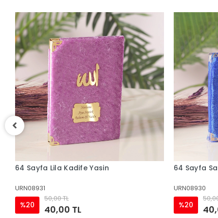
64 Sayfa Saks Mavisi Kadife Yasin
64 Sayfa Kr
URN08930
URN08214
50,00 TL
50,0
%20
%20
40,00 TL
40,