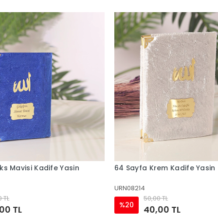
em Kadife Yasin
64 Sayfa Gri Kadife Yasin
URN08213
0 TL
50,00 TL
%20
00 TL
40,00 TL