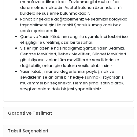
muhafaza edilmektedir. Tozlanma gibi muhtelif bir
durum olmamaktadır. Asetat kutunun üzerinde simli
kurdela ile süsleme bulunmaktadır.
Rahat bir şekilde dağıtabilmeniz ve setimizin kolaylıkla
taşınabilmesi için Lila renkli Şantuk kumaş kaplı bez
çanta içerisindedir.
Çanta ve Yasin Kitabının rengi ile uyumlu İnci tesbihi ise
el işçiliği ile üretilmiş özel bir tesbihtir.
Sizler için özenle hazırladığımız Şantuk Yasin Setimizi,
Cenaze Mevlütleri, Bebek Mevlütleri, Sünnet Mevlütleri
gibi ihtiyacınız olan tüm mevlütlerde sevdiklerinize
dağıtabilir, onlar için dualara vesile olabilirsiniz
Yasin Kitabı, manevi değerlerinizi paylaşmak ve
sevdiklerinize anlamlı bir hediye sunmak istiyorsanız,
mükemmel bir seçenektir. Hemen şimdi satın alarak,
sevgi ve anlam dolu bir jest yapabilirsiniz.
Garanti ve Teslimat
Taksit Seçenekleri