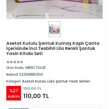
Asetat Kutulu Şantuk Kumaş Kaplı Çanta
İçerisinde İnci Tesbihli Lila Renkli Şantuk
Yasin Kitabı Seti
Ürün Kodu:
MB5ICTDU2F
Barkod:
5229388531141
Kategori:
Asetat Kutulu Lüks Şantuk Yasin Setleri
150,00 TL
%27
110,00 TL
indirim