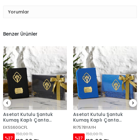
Yorumlar
Benzer Ürünler
Asetat Kutulu Şantuk
Asetat Kutulu Şantuk
Kumaş Kaplı Çanta
Kumaş Kaplı Çanta
İçerisinde İnci Tesbihli
İçerisinde İnci Tesbihli
EK5S60GCFL
RI7578YAYH
Siyah Renkli Şantuk Yasin
Saks Mavisi Renkli Şantuk
150,00 TL
150,00 TL
Kitabı Seti
Yasin Kitabı Seti
%27
%27