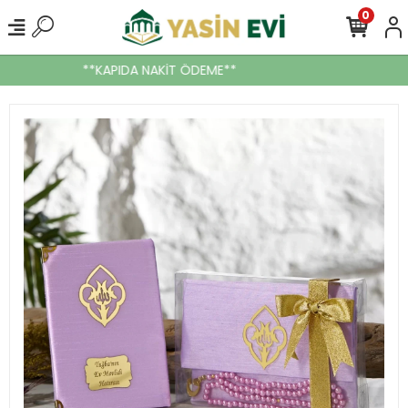
0
**KAPIDA NAKİT ÖDEME**