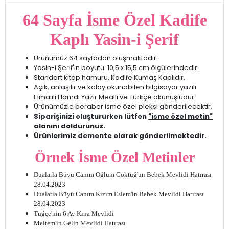
64 Sayfa İsme Özel Kadife
Kaplı Yasin-i Şerif
Ürünümüz 64 sayfadan oluşmaktadır.
Yasin-i Şerif'in boyutu 10,5 x 15,5 cm ölçülerindedir.
Standart kitap hamuru, Kadife Kumaş Kaplıdır,
Açık, anlaşılır ve kolay okunabilen bilgisayar yazılı
Elmalılı Hamdi Yazır Mealli ve Türkçe okunuşludur.
Ürünümüzle beraber isme özel pleksi gönderilecektir.
Siparişinizi oluştururken lütfen
"isme özel metin"
alanını doldurunuz.
Ürünlerimiz demonte olarak gönderilmektedir.
Örnek İsme Özel Metinler
Dualarla Büyü Canım Oğlum Göktuğ'un Bebek Mevlidi Hatırası
28.04.2023
Dualarla Büyü Canım Kızım Eslem'in Bebek Mevlidi Hatırası
28.04.2023
Tuğçe'nin 6 Ay Kına Mevlidi
Meltem'in Gelin Mevlidi Hatırası