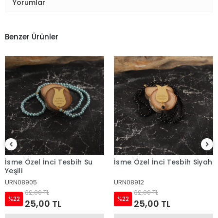
Yorumlar
Benzer Ürünler
İsme Özel İnci Tesbih Su
İsme Özel İnci Tesbih Siyah
Yeşili
URN08905
URN08912
32,00 TL
32,00 TL
%22
%22
25,00 TL
25,00 TL