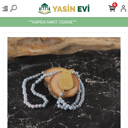
0
**KAPIDA NAKİT ÖDEME**