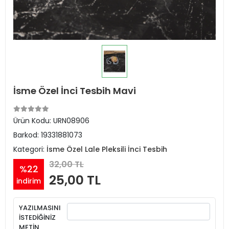
İsme Özel İnci Tesbih Mavi
Ürün Kodu:
URN08906
Barkod:
19331881073
Kategori:
İsme Özel Lale Pleksili İnci Tesbih
32,00 TL
%22
25,00 TL
indirim
YAZILMASINI
İSTEDİĞİNİZ
METİN