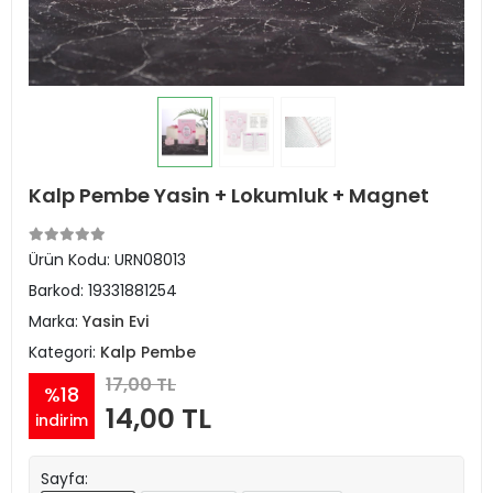
Kalp Pembe Yasin + Lokumluk + Magnet
Ürün Kodu:
URN08013
Barkod:
19331881254
Marka:
Yasin Evi
Kategori:
Kalp Pembe
17,00 TL
%18
14,00 TL
indirim
Sayfa: