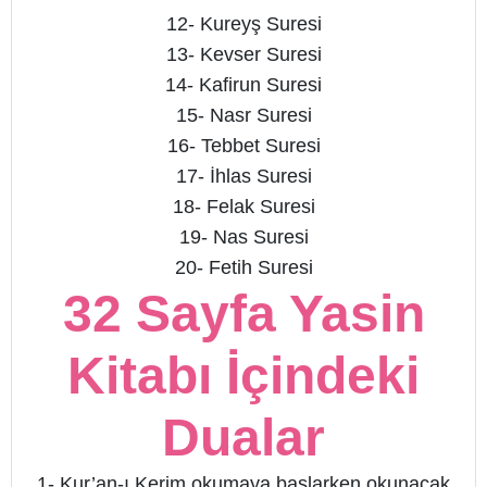
12- Kureyş Suresi
13- Kevser Suresi
14- Kafirun Suresi
15- Nasr Suresi
16- Tebbet Suresi
17- İhlas Suresi
18- Felak Suresi
19- Nas Suresi
20- Fetih Suresi
32 Sayfa Yasin
Kitabı İçindeki
Dualar
1- Kur’an-ı Kerim okumaya başlarken okunacak