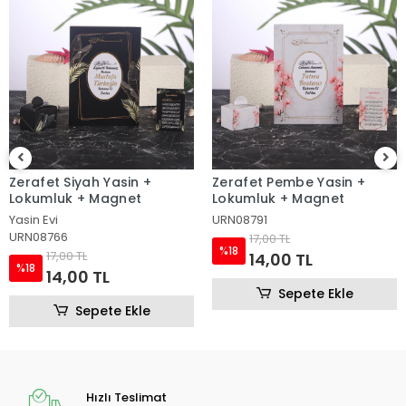
Zerafet Pembe Yasin +
Taç Pembe Yasin +
Lokumluk + Magnet
Lokumluk + Magnet
URN08791
Yasin Evi
URN08523
17,00 TL
%18
17,00 TL
14,00 TL
%18
14,00 TL
Sepete Ekle
Sepete Ekle
Hızlı Teslimat