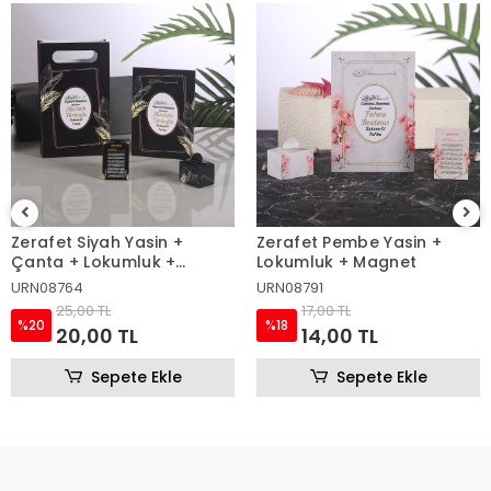
Zerafet Pembe Yasin +
Zerafet Pembe Tül Kese +
Lokumluk + Magnet
Yasin + Tesbih
URN08791
Yasin Evi
URN08804
17,00 TL
%18
35,00 TL
14,00 TL
%17
29,00 TL
Sepete Ekle
Sepete Ekle