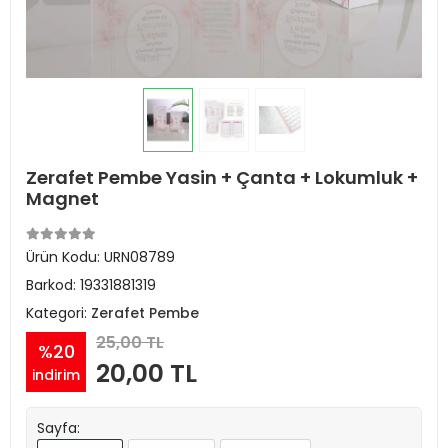
Zerafet Pembe Yasin + Çanta + Lokumluk +
Magnet
Ürün Kodu:
URN08789
Barkod:
19331881319
Kategori:
Zerafet Pembe
25,00 TL
%20
20,00 TL
indirim
Sayfa: