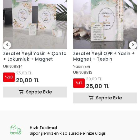
Zerafet Yeşil OPP + Yasin +
Zerafet Yeşil Magnet
Magnet + Tesbih
Yasin Evi
URN08822
URN08813
6,00 TL
%17
30,00 TL
5,00 TL
%17
25,00 TL
Sepete Ekle
Sepete Ekle
Hızlı Teslimat
Siparişleriniz en kısa sürede elinize ulaşır.