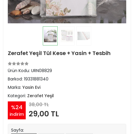
Zerafet Yeşil Tül Kese + Yasin + Tesbih
Ürün Kodu:
URN08829
Barkod:
19331881340
Marka:
Yasin Evi
Kategori:
Zerafet Yeşil
38,00 TL
%24
29,00 TL
indirim
Sayfa: