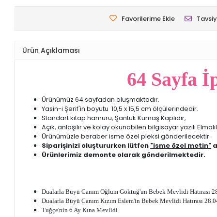
Favorilerime Ekle
Tavsiy
Ürün Açıklaması
64 Sayfa İ
Ürünümüz 64 sayfadan oluşmaktadır.
Yasin-i Şerif'in boyutu 10,5 x 15,5 cm ölçülerindedir.
Standart kitap hamuru, Şantuk Kumaş Kaplıdır,
Açık, anlaşılır ve kolay okunabilen bilgisayar yazılı Elma
Ürünümüzle beraber isme özel pleksi gönderilecektir.
Siparişinizi oluştururken lütfen
"isme özel metin"
a
Ürünlerimiz demonte olarak gönderilmektedir.
Dualarla Büyü Canım Oğlum Göktuğ'un Bebek Mevlidi Hatırası 2
Dualarla Büyü Canım Kızım Eslem'in Bebek Mevlidi Hatırası 28.
Tuğçe'nin 6 Ay Kına Mevlidi