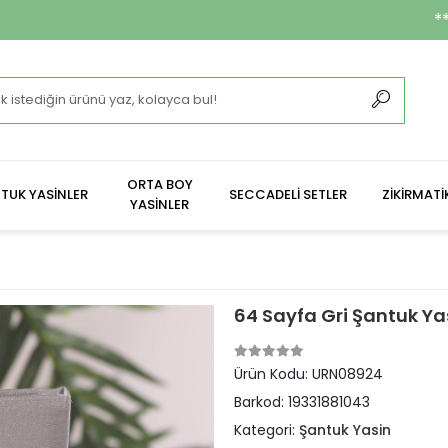
**2.400 ₺ Ve Üzeri 
ORTA BOY
TUK YASİNLER
SECCADELİ SETLER
ZİKİRMATİ
YASİNLER
64 Sayfa Gri Şantuk Ya
Ürün Kodu:
URN08924
Barkod:
19331881043
Kategori:
Şantuk Yasin