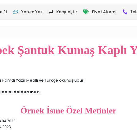
e Et
Yorum Yaz
Karşılaştır
Fiyat Alarmı
Tel
pek Şantuk Kumaş Kaplı Ya
lılı Hamdi Yazır Mealli ve Türkçe okunuşludur.
lanını doldurunuz.
Örnek İsme Özel Metinler
8.04.2023
04.2023