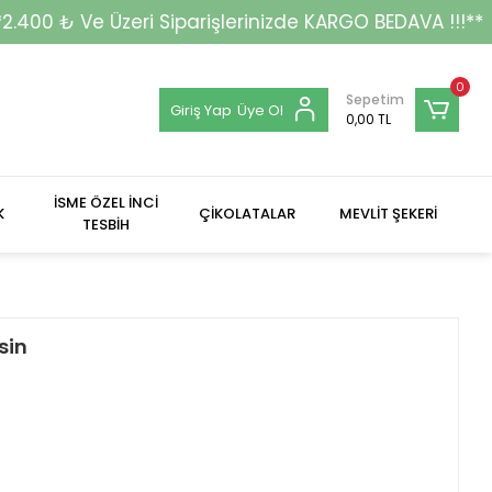
Siparişlerinizde KARGO BEDAVA !!!**
0
Sepetim
Giriş Yap
Üye Ol
0,00 TL
İSME ÖZEL İNCİ
K
ÇİKOLATALAR
MEVLİT ŞEKERİ
TESBİH
sin