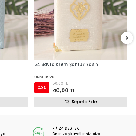
64 Sayfa Zümrüt Şantuk Yasin
6
URN08925
U
50,00 TL
%20
40,00 TL
Sepete Ekle
7 / 24 DESTEK
nya
Öneri ve şikayetlerinizi bize