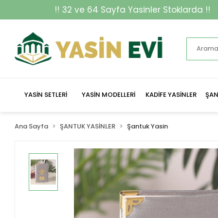
2 ve 64 Sayfa Yasinler Stoklarda !!
YASİN SETLERİ
YASİN MODELLERİ
KADİFE YASİNLER
ŞAN
Ana Sayfa
ŞANTUK YASİNLER
Şantuk Yasin