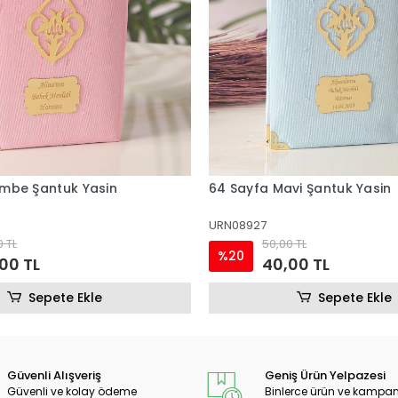
vi Şantuk Yasin
64 Sayfa Krem Şantuk Yasin
URN08926
0 TL
50,00 TL
%20
00 TL
40,00 TL
Sepete Ekle
Sepete Ekle
Güvenli Alışveriş
Geniş Ürün Yelpazesi
Güvenli ve kolay ödeme
Binlerce ürün ve kampa