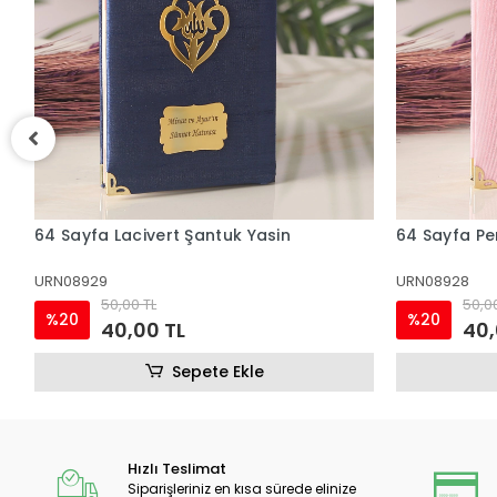
64 Sayfa Pembe Şantuk Yasin
64 Sayfa Ma
URN08928
URN08927
50,00 TL
50,0
%20
%20
40,00 TL
40,
Sepete Ekle
Hızlı Teslimat
Siparişleriniz en kısa sürede elinize