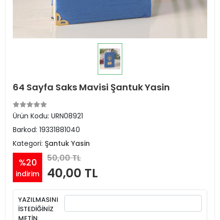
64 Sayfa Saks Mavisi Şantuk Yasin
Ürün Kodu:
URN08921
Barkod:
19331881040
Kategori:
Şantuk Yasin
50,00 TL
%20
40,00 TL
indirim
YAZILMASINI
İSTEDİĞİNİZ
METİN