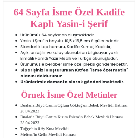
64 Sayfa İsme Özel Kadife
Kaplı Yasin-i Şerif
Ürünümüz 64 sayfadan oluşmaktadır.
Yasin-i Şerif'in boyutu 10,5 x 15,5 cm ölçülerindedir.
Standart kitap hamuru, Kadife Kumaş Kaplıdır,
Açık, anlaşılır ve kolay okunabilen bilgisayar yazılı
Elmalılı Hamdi Yazır Mealli ve Türkçe okunuşludur.
Ürünümüzle beraber isme özel pleksi gönderilecektir.
Siparişinizi oluştururken lütfen
"isme özel metin"
alanını doldurunuz.
Ürünlerimiz demonte olarak gönderilmektedir.
Örnek İsme Özel Metinler
Dualarla Büyü Canım Oğlum Göktuğ'un Bebek Mevlidi Hatırası
28.04.2023
Dualarla Büyü Canım Kızım Eslem'in Bebek Mevlidi Hatırası
28.04.2023
Tuğçe'nin 6 Ay Kına Mevlidi
Meltem'in Gelin Mevlidi Hatırası