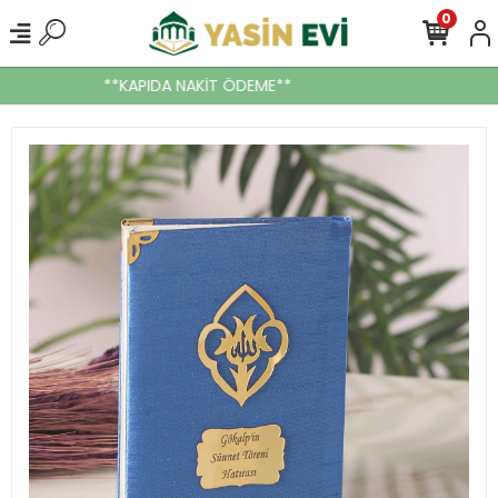
0
**KAPIDA NAKİT ÖDEME**