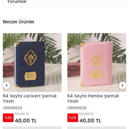
Yorumlar
Benzer Ürünler
64 Sayfa Lacivert Şantuk
64 Sayfa Pembe Şantuk
Yasin
Yasin
URN08929
URN08928
50,00 TL
50,00 TL
%20
%20
40,00 TL
40,00 TL