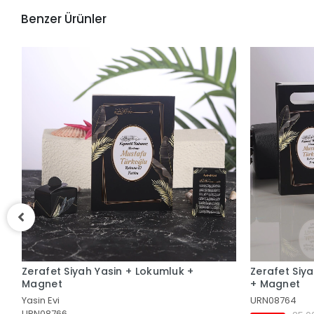
Benzer Ürünler
uk +
Zerafet Siyah Yasin + Çanta + Lokumluk
Ze
+ Magnet
URN08764
Ya
U