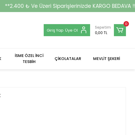
 Üzeri Siparişlerinizde KARGO BEDAVA !!!**
0
Sepetim
Giriş Yap
Üye Ol
0,00 TL
İSME ÖZEL İNCİ
K
ÇİKOLATALAR
MEVLİT ŞEKERİ
TESBİH
k