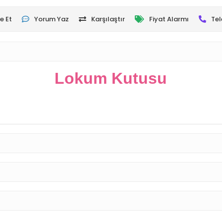
e Et
Yorum Yaz
Karşılaştır
Fiyat Alarmı
Tel
Lokum Kutusu