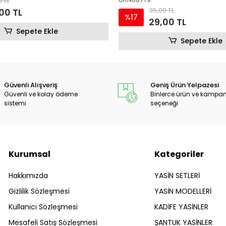
35,00 TL
30,00 TL
%17
%17
29,00 TL
25,00 TL
Sepete Ekle
S
Güvenli Alışveriş
Geniş Ürün Yelpazesi
Güvenli ve kolay ödeme
Binlerce ürün ve kampa
sistemi
seçeneği
Kurumsal
Kategoriler
Hakkımızda
YASİN SETLERİ
Gizlilik Sözleşmesi
YASİN MODELLERİ
Kullanıcı Sözleşmesi
KADİFE YASİNLER
Mesafeli Satış Sözleşmesi
ŞANTUK YASİNLER