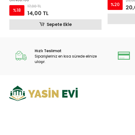
25,00 TL
%20
20,00 TL
Sepete Ekle
Hızlı Teslimat
Siparişleriniz en kısa sürede elinize
ulaşır.