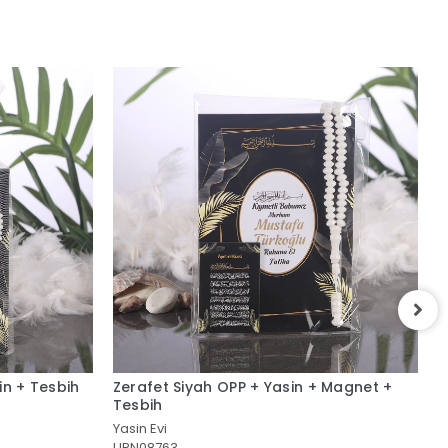
 + Yasin + Magnet +
Zerafet Siyah Magnet
URN08772