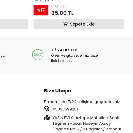
6,00 TL
%17
5,00 TL
Sepete Ekle
epete Ekle
7 / 24 DESTEK
nya
Öneri ve şikayetlerinizi bize
iletebilirsiniz.
Bize Ulaşın
Firmamız ile 7/24 iletişime geçebilirsiniz.
05330699281
YASİN EVİ Yıldıztepe Mahallesi Şehit
Teğmen Hasan Hüseyin Aksoy
Caddesi No: 7 / B Bağcılar / İstanbul