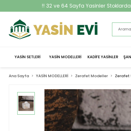
!! 32 ve 64 Sayfa Yasinler Stoklarda !!
YASİN SETLERİ
YASİN MODELLERİ
KADİFE YASİNLER
ŞAN
Ana Sayfa
YASİN MODELLERİ
Zerafet Modeller
Zerafet 