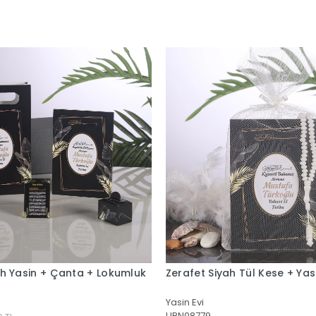
rafet Siyah Tül Kese + Yasin + Tesbih
Zerafet Siyah OPP
Tesbih
sin Evi
Yasin Evi
RN08779
URN08763