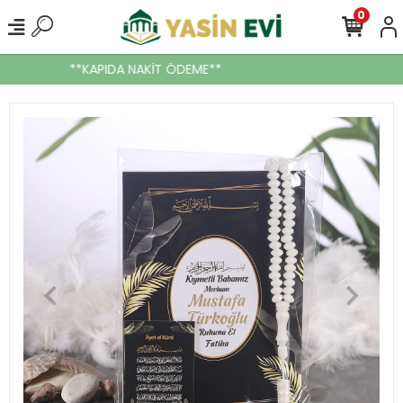
0
**KAPIDA NAKİT ÖDEME**