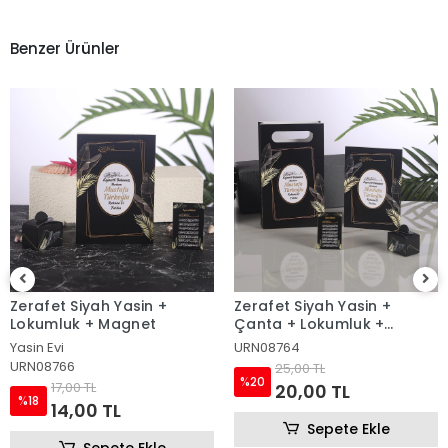
Benzer Ürünler
Zerafet Siyah Yasin +
Zerafet Siyah Tül Kese +
Çanta + Lokumluk +
Yasin + Tesbih
Magnet
URN08764
Yasin Evi
URN08779
25,00 TL
%20
35,00 TL
20,00 TL
%17
29,00 TL
Sepete Ekle