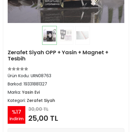
Zerafet Siyah OPP + Yasin + Magnet +
Tesbih
Ürün Kodu:
URN08763
Barkod:
19331881327
Marka:
Yasin Evi
Kategori:
Zerafet Siyah
30,00 TL
%17
25,00 TL
indirim