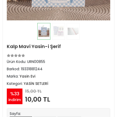
Kalp Mavi Yasin-i Şerif
Ürün Kodu:
URN00855
Barkod:
19331881244
Marka:
Yasin Evi
Kategori:
YASİN SETLERİ
15,00 TL
%33
10,00 TL
indirim
Sayfa: