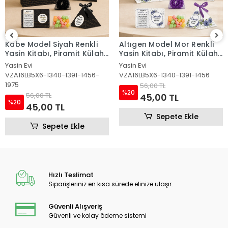
Altıgen Model Mor Renkli
Altıgen Model Pembe
Yasin Kitabı, Piramit Külah,
Renkli Yasin Kitabı, Piramit
Mevlüt Şekeri, Ayet-el Kürsi
Külah, Mevlüt Şekeri, Ayet-
Yasin Evi
Yasin Evi
Magnet, Karton Çanta ve
el Kürsi Magnet, Karton
VZA16LB5X6-1340-1391-1456
VZA16LB5X6-1340-1391
Tesbih
Çanta ve Tesbih
56,00 TL
56,00 TL
%20
%20
45,00 TL
45,00 TL
Sepete Ekle
Sepete Ekle
Hızlı Teslimat
Siparişleriniz en kısa sürede elinize ulaşır.
Güvenli Alışveriş
Güvenli ve kolay ödeme sistemi