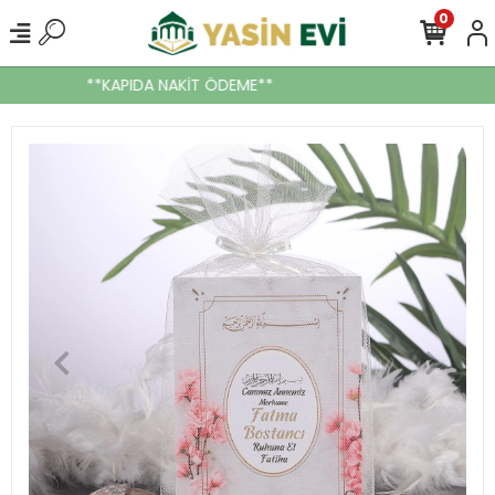
0
**KAPIDA NAKİT ÖDEME**