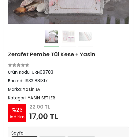
Zerafet Pembe Tül Kese + Yasin
Ürün Kodu:
URN08783
Barkod:
19331881317
Marka:
Yasin Evi
Kategori:
YASİN SETLERİ
22,00 TL
%23
17,00 TL
indirim
Sayfa: