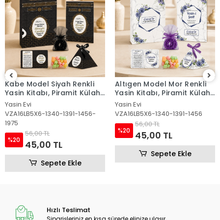
Altıgen Model Mor Renkli
Altıgen Model Pembe
Yasin Kitabı, Piramit Külah,
Renkli Yasin Kitabı, Piramit
Mevlüt Şekeri, Ayet-el Kürsi
Külah, Mevlüt Şekeri, Ayet-
Yasin Evi
Yasin Evi
Magnet, Karton Çanta ve
el Kürsi Magnet, Karton
VZA16LB5X6-1340-1391-1456
VZA16LB5X6-1340-1391
Tesbih
Çanta ve Tesbih
56,00 TL
56,00 TL
%20
%20
45,00 TL
45,00 TL
Sepete Ekle
Sepete Ekle
Hızlı Teslimat
Siparişleriniz en kısa sürede elinize ulaşır.