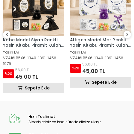
Altıgen Model Mor Renkli
Altıgen Model Pembe
Yasin Kitabı, Piramit Külah,
Renkli Yasin Kitabı, Piramit
Mevlüt Şekeri, Ayet-el Kürsi
Külah, Mevlüt Şekeri, Ayet-
Yasin Evi
Yasin Evi
Magnet, Karton Çanta ve
el Kürsi Magnet, Karton
VZA16LB5X6-1340-1391-1456
VZA16LB5X6-1340-1391
Tesbih
Çanta ve Tesbih
56,00 TL
56,00 TL
%20
%20
45,00 TL
45,00 TL
Sepete Ekle
Sepete Ekle
Hızlı Teslimat
Siparişleriniz en kısa sürede elinize ulaşır.