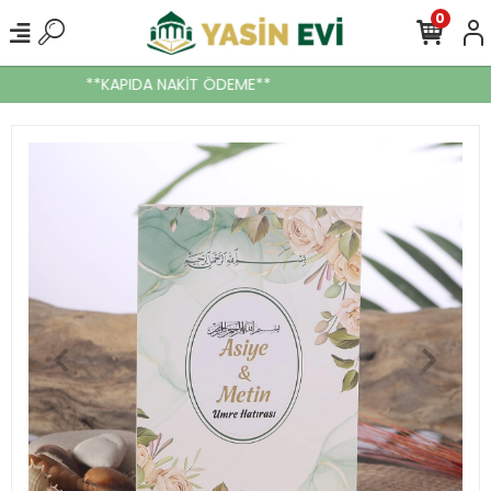
0
**KAPIDA NAKİT ÖDEME**