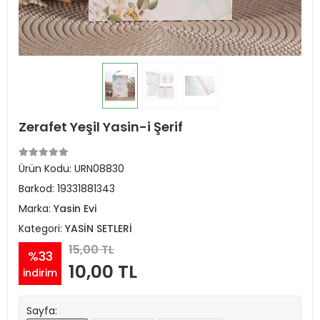
Zerafet Yeşil Yasin-i Şerif
Ürün Kodu:
URN08830
Barkod:
19331881343
Marka:
Yasin Evi
Kategori:
YASİN SETLERİ
15,00 TL
%33
10,00 TL
indirim
Sayfa: