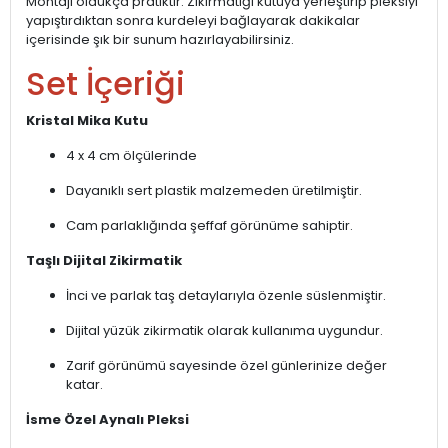
Montajı oldukça pratiktir. Zikirmatiği kutuya yerleştirip pleksiyi
yapıştırdıktan sonra kurdeleyi bağlayarak dakikalar
içerisinde şık bir sunum hazırlayabilirsiniz.
Set İçeriği
Kristal Mika Kutu
4 x 4 cm ölçülerinde
Dayanıklı sert plastik malzemeden üretilmiştir.
Cam parlaklığında şeffaf görünüme sahiptir.
Taşlı Dijital Zikirmatik
İnci ve parlak taş detaylarıyla özenle süslenmiştir.
Dijital yüzük zikirmatik olarak kullanıma uygundur.
Zarif görünümü sayesinde özel günlerinize değer
katar.
İsme Özel Aynalı Pleksi