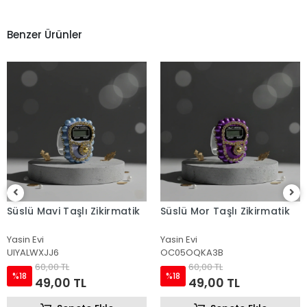
Benzer Ürünler
Süslü Mor Taşlı Zikirmatik
Süslü Pembe Taşlı
Zikirmatik
Yasin Evi
Yasin Evi
OC05OQKA3B
7QP961P477
60,00 TL
60,00 TL
%18
%18
49,00 TL
49,00 TL