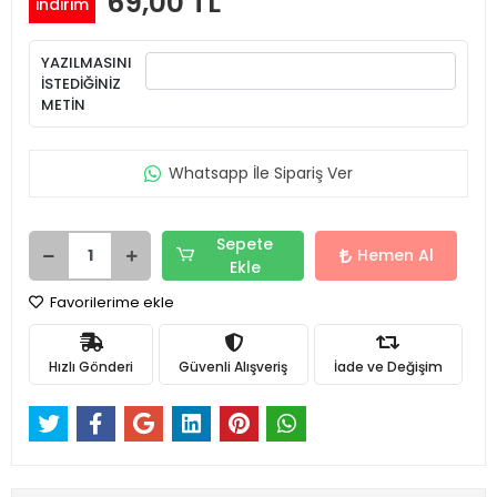
69,00 TL
indirim
YAZILMASINI
İSTEDİĞİNİZ
METİN
Whatsapp İle Sipariş Ver
Sepete
Hemen Al
Ekle
Favorilerime ekle
Hızlı Gönderi
Güvenli Alışveriş
İade ve Değişim