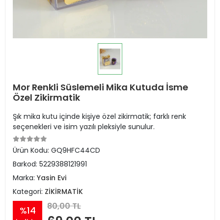
Mor Renkli Süslemeli Mika Kutuda İsme
Özel Zikirmatik
Şık mika kutu içinde kişiye özel zikirmatik; farklı renk
seçenekleri ve isim yazılı pleksiyle sunulur.
Ürün Kodu:
GQ9HFC44CD
Barkod:
5229388121991
Marka:
Yasin Evi
Kategori:
ZİKİRMATİK
80,00 TL
%14