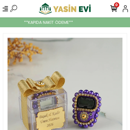
0
**KAPIDA NAKİT ÖDEME**