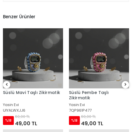
Benzer Ürünler
Süslü Mavi Taşlı Zikirmatik
Süslü Pembe Taşlı
Zikirmatik
Yasin Evi
Yasin Evi
UIYALWXJJ6
7QP961P477
60,00 TL
60,00 TL
%18
%18
49,00 TL
49,00 TL