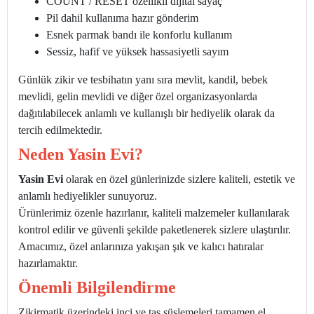
COUNT / RESET özellikli dijital sayaç
Pil dahil kullanıma hazır gönderim
Esnek parmak bandı ile konforlu kullanım
Sessiz, hafif ve yüksek hassasiyetli sayım
Günlük zikir ve tesbihatın yanı sıra mevlit, kandil, bebek
mevlidi, gelin mevlidi ve diğer özel organizasyonlarda
dağıtılabilecek anlamlı ve kullanışlı bir hediyelik olarak da
tercih edilmektedir.
Neden Yasin Evi?
Yasin Evi
olarak en özel günlerinizde sizlere kaliteli, estetik ve
anlamlı hediyelikler sunuyoruz.
Ürünlerimiz özenle hazırlanır, kaliteli malzemeler kullanılarak
kontrol edilir ve güvenli şekilde paketlenerek sizlere ulaştırılır.
Amacımız, özel anlarınıza yakışan şık ve kalıcı hatıralar
hazırlamaktır.
Önemli Bilgilendirme
Zikirmatik üzerindeki inci ve taş süslemeleri tamamen el