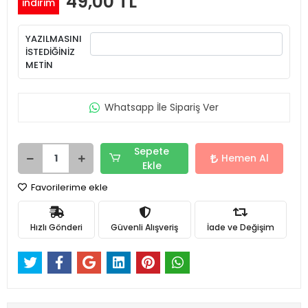
49,00 TL
indirim
YAZILMASINI
İSTEDİĞİNİZ
METİN
Whatsapp İle Sipariş Ver
Sepete
Hemen Al
Ekle
Favorilerime ekle
Hızlı Gönderi
Güvenli Alışveriş
İade ve Değişim